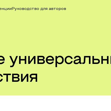
енции
Руководство для авторов
е универсаль
ствия