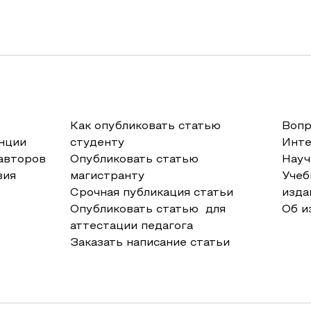
Как опубликовать статью
Вопр
нции
студенту
Инт
авторов
Опубликовать статью
Науч
вия
магистранту
Учеб
Срочная публикация статьи
изда
Опубликовать статью для
Об и
аттестации педагога
Заказать написание статьи