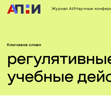
Журнал АИ
Научные конфер
Ключевое слово
регулятивны
учебные дей