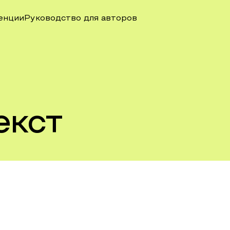
енции
Руководство для авторов
екст