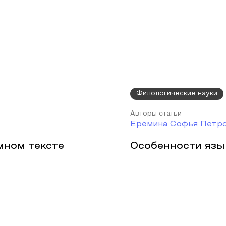
Филологические науки
Авторы статьи
Ерёмина Софья Петро
мном тексте
Особенности язы