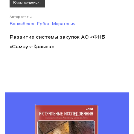
Юриспруденция
Автор статьи
Балкибеков Ербол Маратович
Развитие системы закупок АО «ФНБ
«Самрук-Қазына»