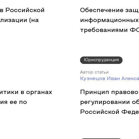
 в Российской
Обеспечение защ
лизации (на
информационных 
требованиями Ф
Юриспруденция
Автор статьи
Кузнецов Иван Алекс
тики в органах
Принцип правово
ия ее по
регулировании о
Российской Фед