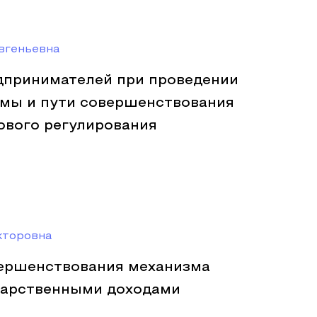
вгеньевна
дпринимателей при проведении
емы и пути совершенствования
ового регулирования
кторовна
ершенствования механизма
дарственными доходами