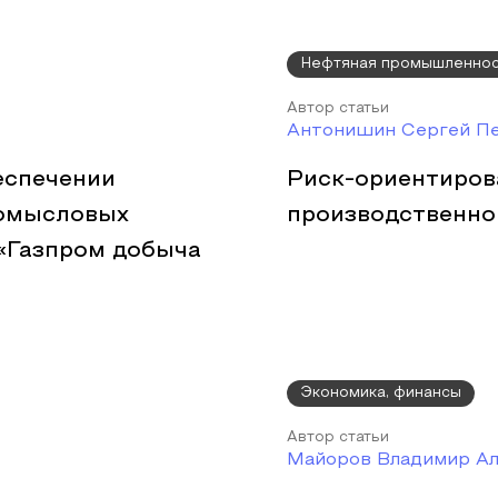
Нефтяная промышленно
Автор статьи
Антонишин Сергей П
еспечении
Риск-ориентиров
ромысловых
производственно
«Газпром добыча
Экономика, финансы
Автор статьи
Майоров Владимир Ал