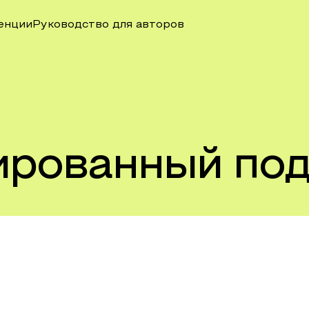
енции
Руководство для авторов
ированный по