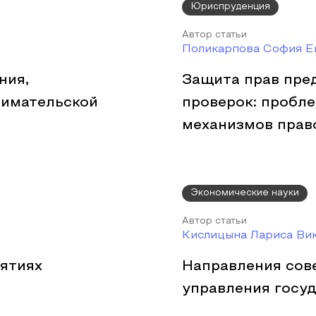
Юриспруденция
Автор статьи
Поликарпова София Е
ния,
Защита прав пре
нимательской
проверок: пробл
механизмов прав
Экономические науки
Автор статьи
Кислицына Лариса Ви
ятиях
Направления сов
управления госу