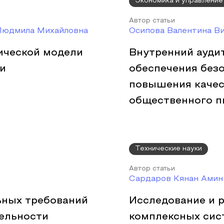
Экономика и управление
Автор статьи
 Людмила Михайловна
Осипова Валентина В
ической модели
Внутренний аудит
и
обеспечения без
повышения качес
общественного п
Технические науки
Автор статьи
Сардаров Кянан Амин
ьных требований
Исследование и 
тельности
комплексных сис