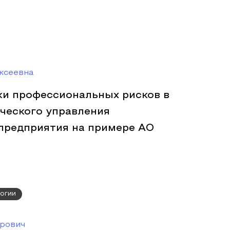
ксеевна
ки профессиональных рисков в
ического управления
редприятия на примере АО
огии
рович