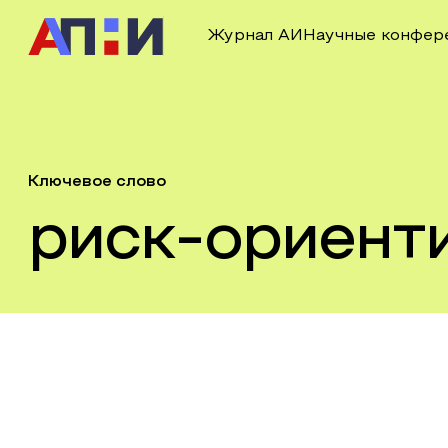
Журнал АИ
Научные конфер
Ключевое слово
риск-ориент