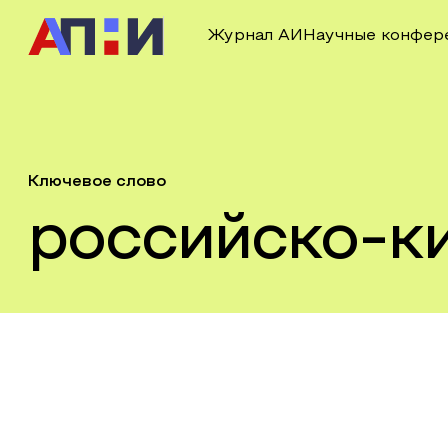
Журнал АИ
Научные конфер
Ключевое слово
российско-к