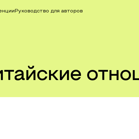
енции
Руководство для авторов
итайские отно