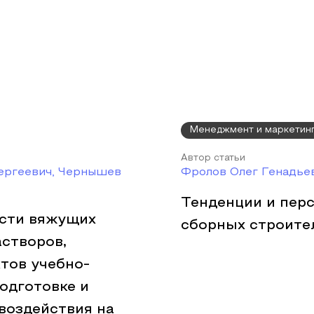
Менеджмент и маркетин
Автор статьи
Сергеевич, Чернышев
Фролов Олег Генадье
Тенденции и пер
ости вяжущих
сборных строите
астворов,
тов учебно-
одготовке и
воздействия на