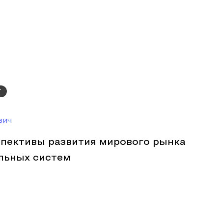
г
вич
спективы развития мирового рынка
льных систем