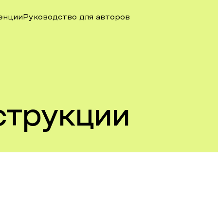
енции
Руководство для авторов
струкции