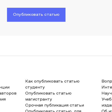
Опубликовать статью
Как опубликовать статью
Вопр
нции
студенту
Инт
авторов
Опубликовать статью
Науч
вия
магистранту
Учеб
Срочная публикация статьи
изда
Опубликовать статью для
Об и