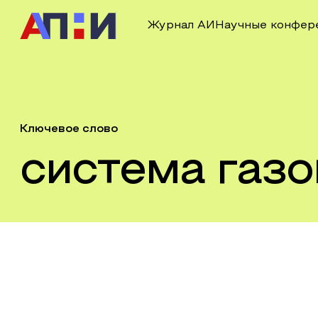
Журнал АИ
Научные конфер
Ключевое слово
система газ