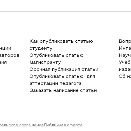
Как опубликовать статью
Вопр
нции
студенту
Инт
авторов
Опубликовать статью
Науч
вия
магистранту
Учеб
Срочная публикация статьи
изда
Опубликовать статью для
Об и
аттестации педагога
Заказать написание статьи
тельское соглашение
Публичная оферта