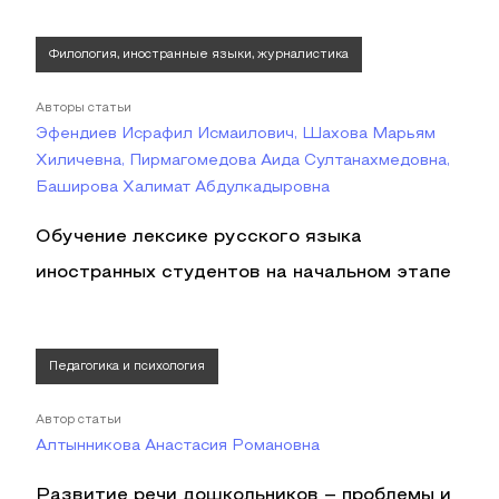
Филология, иностранные языки, журналистика
Авторы статьи
Эфендиев Исрафил Исмаилович, Шахова Марьям
Хиличевна, Пирмагомедова Аида Султанахмедовна,
Баширова Халимат Абдулкадыровна
Обучение лексике русского языка
иностранных студентов на начальном этапе
Педагогика и психология
Автор статьи
Алтынникова Анастасия Романовна
Развитие речи дошкольников – проблемы и