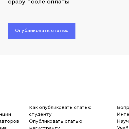
сразу после оплаты
Опубликовать статью
Как опубликовать статью
Вопр
нции
студенту
Инт
авторов
Опубликовать статью
Науч
вия
магистранту
Учеб