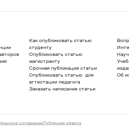
Как опубликовать статью
Вопр
нции
студенту
Инт
авторов
Опубликовать статью
Науч
вия
магистранту
Учеб
Срочная публикация статьи
изда
Опубликовать статью для
Об и
аттестации педагога
Заказать написание статьи
тельское соглашение
Публичная оферта