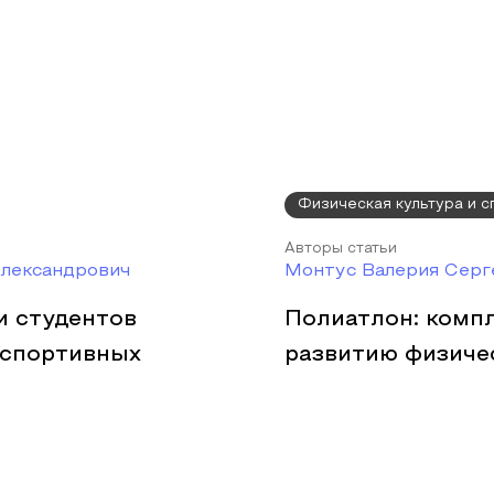
Физическая культура и с
Авторы статьи
Александрович
Монтус Валерия Серг
и студентов
Полиатлон: комп
 спортивных
развитию физиче