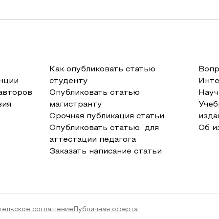
Как опубликовать статью
Вопр
нции
студенту
Инт
авторов
Опубликовать статью
Науч
вия
магистранту
Учеб
Срочная публикация статьи
изда
Опубликовать статью для
Об и
аттестации педагога
Заказать написание статьи
тельское соглашение
Публичная оферта