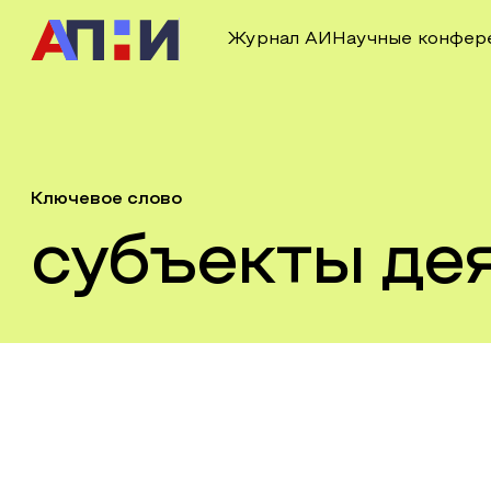
Журнал АИ
Научные конфер
Ключевое слово
субъекты де