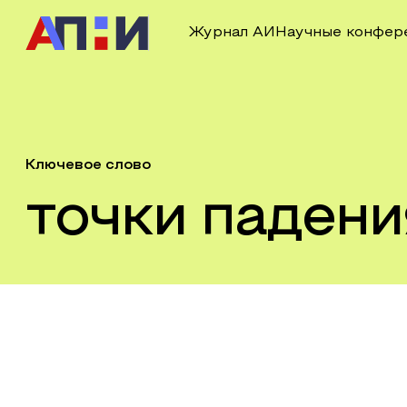
Журнал АИ
Научные конфер
Ключевое слово
точки падени