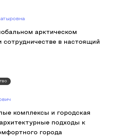
Батыровна
лобальном арктическом
и сотрудничестве в настоящий
тво
ович
ые комплексы и городская
 архитектурные подходы к
омфортного города