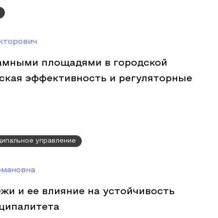
кторович
амными площадями в городской
еская эффективность и регуляторные
ципальное управление
омановна
жи и ее влияние на устойчивость
ципалитета