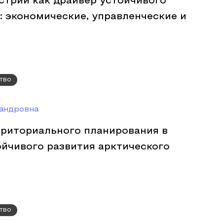
стрии как драйвер устойчивого
: экономические, управленческие и
тво
андровна
риториального планирования в
йчивого развития арктического
тво