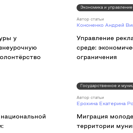
Экономика и управление
Автор статьи
Кононенко Андрей Ви
уры у
Управление рекл
 внеурочную
среде: экономич
волонтёрство
ограничения
Государственное и муни
Автор статьи
Ерохина Екатерина Р
 национальной
Миграция молоде
:
территории муни