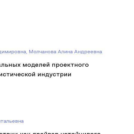
димировна, Молчанова Алина Андреевна
альных моделей проектного
ристической индустрии
итальевна