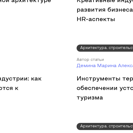
ной архитектуре
Креативные инду
развития бизнеса
HR-аспекты
Архитектура, строительс
Автор статьи
Демина Марина Алекс
ндустрии: как
Инструменты тер
ются к
обеспечении усто
туризма
Архитектура, строительс