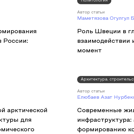
Политология
Автор статьи
Маметязова Огулгул 
рмирования
Роль Швеции в г
в России:
взаимодействии 
момент
Архитектура, строительс
Автор статьи
Елюбаев Азат Нурбек
й арктической
Современные жил
ктуры для
инфраструктура:
омического
формированию к