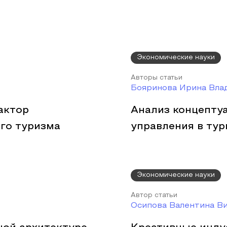
Экономические науки
Авторы статьи
Бояринова Ирина Вла
актор
Анализ концепту
го туризма
управления в ту
Экономические науки
Автор статьи
Осипова Валентина В