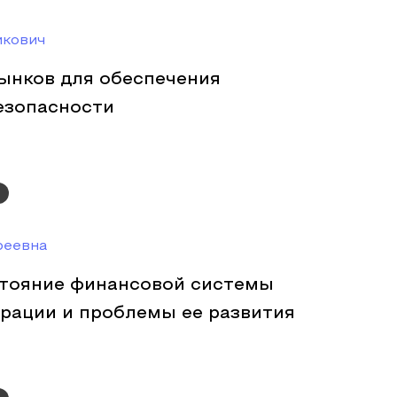
икович
ынков для обеспечения
езопасности
реевна
тояние финансовой системы
рации и проблемы ее развития