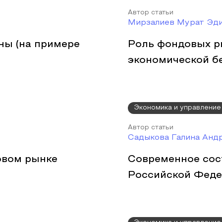
Автор статьи
Мирзалиев Мурат Эд
ны (на примере
Роль фондовых р
экономической б
Экономика и управление
Автор статьи
Садыкова Галина Анд
овом рынке
Современное сос
Российской Феде