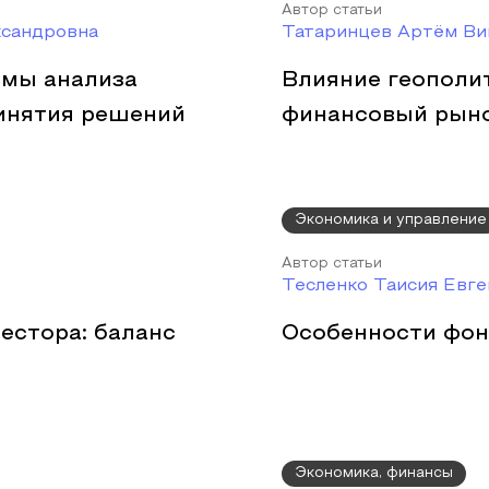
Автор статьи
ксандровна
Татаринцев Артём Ви
емы анализа
Влияние геополи
инятия решений
финансовый рын
Экономика и управление
Автор статьи
Тесленко Таисия Евге
естора: баланс
Особенности фон
Экономика, финансы