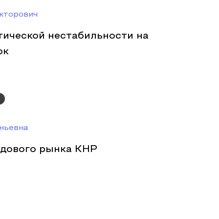
кторович
тической нестабильности на
ок
ньевна
дового рынка КНР