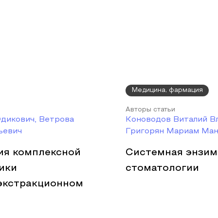
Медицина, фармация
Авторы статьи
Эдикович, Ветрова
Коноводов Виталий В
ьевич
Григорян Мариам Ман
ия комплексной
Системная энзим
ики
стоматологии
экстракционном