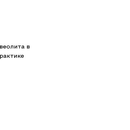
веолита в
рактике