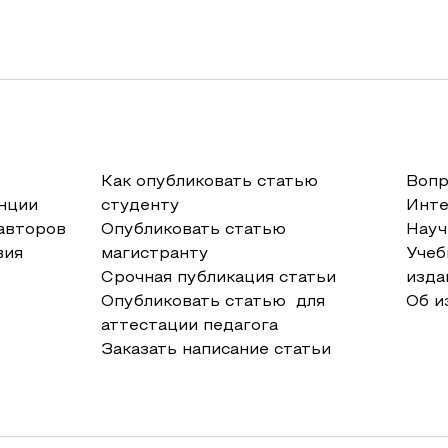
Как опубликовать статью
Вопр
нции
студенту
Инт
авторов
Опубликовать статью
Науч
вия
магистранту
Учеб
Срочная публикация статьи
изда
Опубликовать статью для
Об и
аттестации педагога
Заказать написание статьи