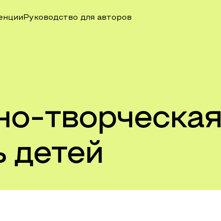
енции
Руководство для авторов
но-творческа
 детей