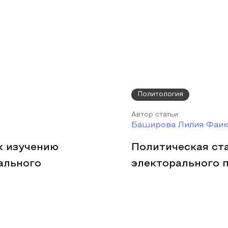
Политология
Автор статьи
Баширова Лилия Фаик
к изучению
Политическая ст
ального
электорального 