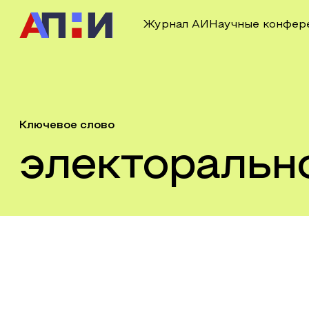
Журнал АИ
Научные конфер
Ключевое слово
электоральн