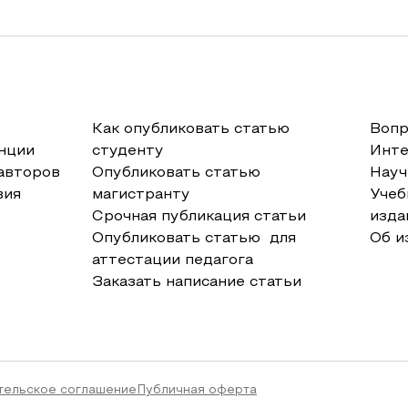
Как опубликовать статью
Вопр
нции
студенту
Инт
авторов
Опубликовать статью
Науч
вия
магистранту
Учеб
Срочная публикация статьи
изда
Опубликовать статью для
Об и
аттестации педагога
Заказать написание статьи
тельское соглашение
Публичная оферта