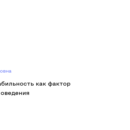
овна
абильность как фактор
поведения