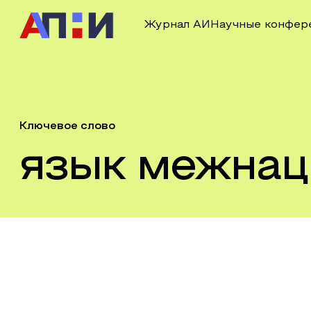
Журнал АИ
Научные конфер
Ключевое слово
язык межнац