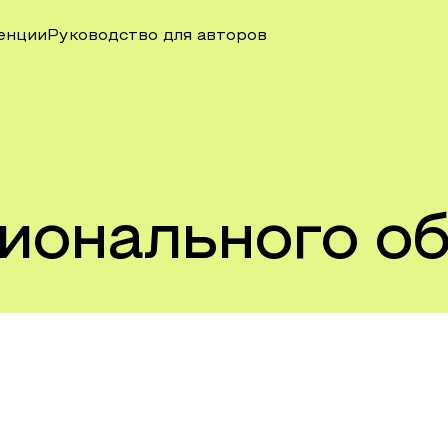
енции
Руководство для авторов
ионального о