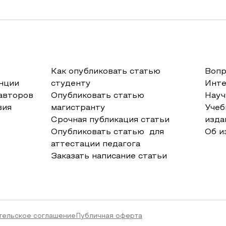
Как опубликовать статью
Вопр
нции
студенту
Инт
авторов
Опубликовать статью
Науч
вия
магистранту
Учеб
Срочная публикация статьи
изда
Опубликовать статью для
Об и
аттестации педагога
Заказать написание статьи
тельское соглашение
Публичная оферта