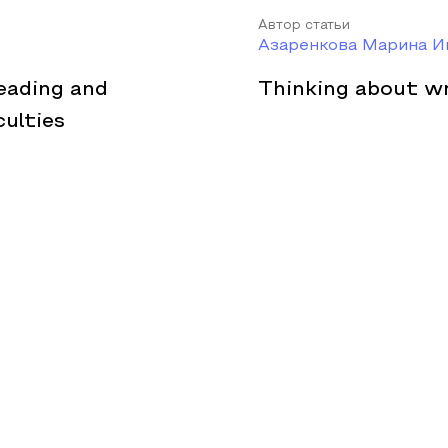
Автор статьи
Азаренкова Марина И
eading and
Thinking about w
ulties