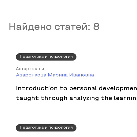
Найдено статей:
8
Педагогика и психология
Автор статьи
Азаренкова Марина Ивановна
Introduction to personal developmen
taught through analyzing the learni
Педагогика и психология