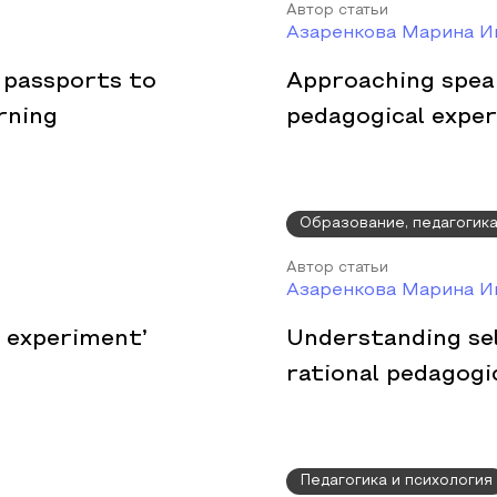
Автор статьи
Азаренкова Марина И
 passports to
Approaching speak
rning
pedagogical expe
Образование, педагогик
Автор статьи
Азаренкова Марина И
l experiment’
Understanding sel
rational pedagogi
Педагогика и психология