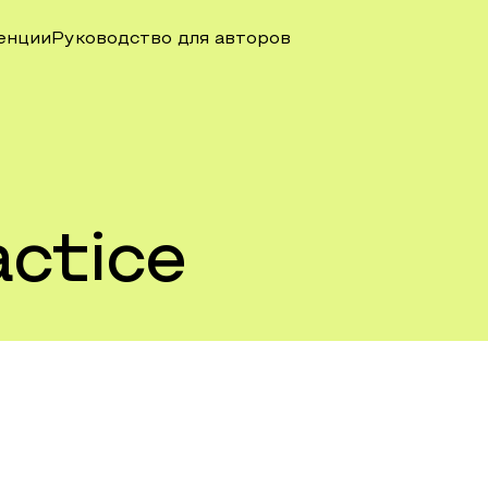
енции
Руководство для авторов
actice