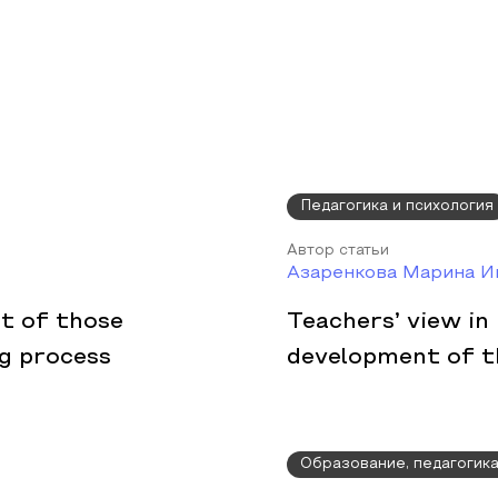
Педагогика и психология
Автор статьи
Азаренкова Марина И
t of those
Teachers’ view in
ng process
development of th
Образование, педагогик