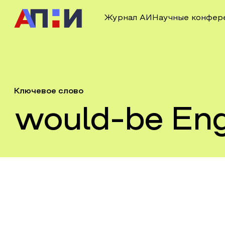
Журнал АИ
Научные конфер
Ключевое слово
would-be Eng