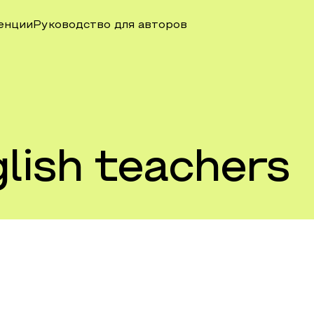
енции
Руководство для авторов
lish teachers