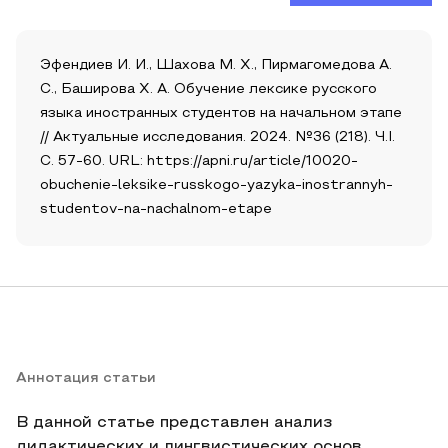
Эфендиев И. И., Шахова М. Х., Пирмагомедова А.
С., Баширова Х. А. Обучение лексике русского
языка иностранных студентов на начальном этапе
// Актуальные исследования. 2024. №36 (218). Ч.I.
С. 57-60. URL: https://apni.ru/article/10020-
obuchenie-leksike-russkogo-yazyka-inostrannyh-
studentov-na-nachalnom-etape
Аннотация статьи
В данной статье представлен анализ
дидактических и лингвистических основ