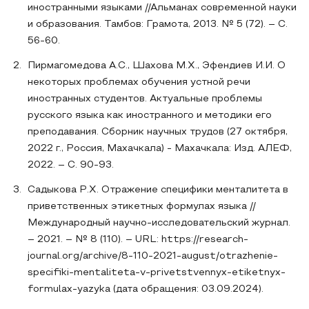
иностранными языками //Альманах современной науки
и образования. Тамбов: Грамота, 2013. № 5 (72). – C.
56-60.
Пирмагомедова А.С., Шахова М.Х., Эфендиев И.И. О
некоторых проблемах обучения устной речи
иностранных студентов. Актуальные проблемы
русского языка как иностранного и методики его
преподавания. Сборник научных трудов (27 октября,
2022 г., Россия, Махачкала) - Махачкала: Изд. АЛЕФ,
2022. – С. 90-93.
Садыкова Р.Х. Отражение специфики менталитета в
приветственных этикетных формулах языка //
Международный научно-исследовательский журнал.
– 2021. – № 8 (110). – URL: https://research-
journal.org/archive/8-110-2021-august/otrazhenie-
specifiki-mentaliteta-v-privetstvennyx-etiketnyx-
formulax-yazyka (дата обращения: 03.09.2024).