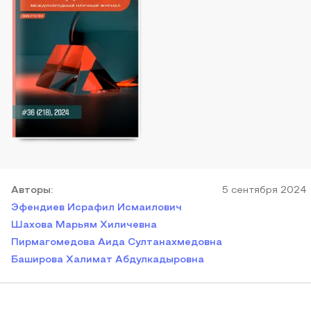
Автор
ы
:
5 сентября 2024
Эфендиев Исрафил Исмаилович
Шахова Марьям Хиличевна
Пирмагомедова Аида Султанахмедовна
Баширова Халимат Абдулкадыровна