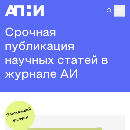
Срочная
публикация
научных статей в
журнале АИ
Ближайший
выпуск