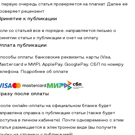
 первую очередь статья проверяется на плагиат. Далее её
роверяет рецензент
ринятие к публикации
сли со статьей все в порядке, направляется письмо о
ринятии статьи к публикации и счет на оплату
плата публикации
пособы оплаты: банковские реквизиты, карты (Visa,
astercard и МИР), ApplePay, GooglePay, СБП по номеру
елефона. Подробнее об оплате
разу после оплаты
осле онлайн-оплаты на официальном бланке будет
аправлена справка о публикации статьи (также будет
оступна в личном кабинете). Почти одновременно с этим
татья размещается в электронном виде (вы получите
сылку на страницу с публикацией)