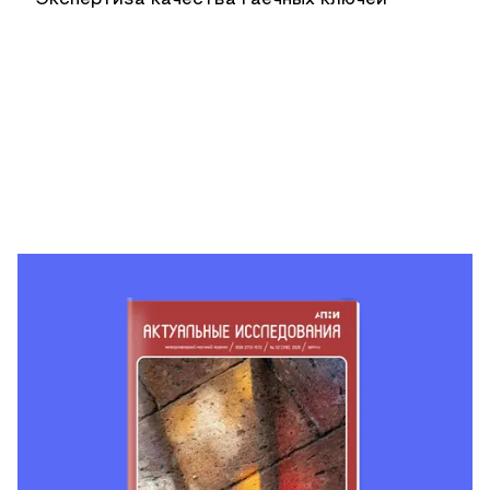
Экспертиза качества гаечных ключей