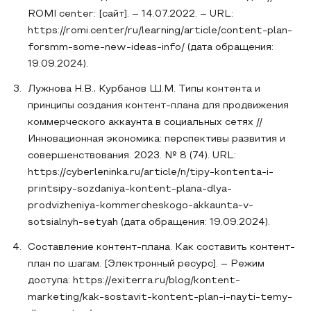
ROMI center: [сайт]. – 14.07.2022. – URL:
https://romi.center/ru/learning/article/content-plan-
forsmm-some-new-ideas-info/ (дата обращения:
19.09.2024).
Лужнова Н.В., Курбанов Ш.М. Типы контента и
принципы создания контент-плана для продвижения
коммерческого аккаунта в социальных сетях //
Инновационная экономика: перспективы развития и
совершенствования. 2023. № 8 (74). URL:
https://cyberleninka.ru/article/n/tipy-kontenta-i-
printsipy-sozdaniya-kontent-plana-dlya-
prodvizheniya-kommercheskogo-akkaunta-v-
sotsialnyh-setyah (дата обращения: 19.09.2024).
Составление контент-плана. Как составить контент-
план по шагам. [Электронный ресурс]. – Режим
доступа: https://exiterra.ru/blog/kontent-
marketing/kak-sostavit-kontent-plan-i-nayti-temy-