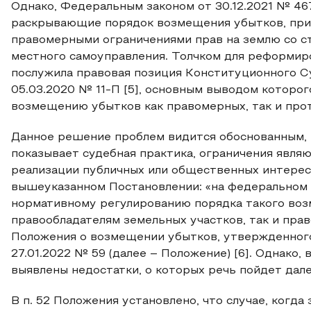
Однако, Федеральным законом от 30.12.2021 № 467
раскрывающие порядок возмещения убытков, прич
правомерными ограничениями прав на землю со с
местного самоуправления. Толчком для реформиро
послужила правовая позиция Конституционного С
05.03.2020 № 11-П [5], основным выводом которог
возмещению убытков как правомерных, так и про
Данное решение проблем видится обоснованным, п
показывает судебная практика, ограничения явля
реализации публичных или общественных интер
вышеуказанном Постановлении: «на федеральном 
нормативному регулированию порядка такого воз
правообладателям земельных участков, так и пра
Положения о возмещении убытков, утвержденног
27.01.2022 № 59 (далее – Положение) [6]. Однако, 
выявлены недостатки, о которых речь пойдет дале
В п. 52 Положения установлено, что случае, когд