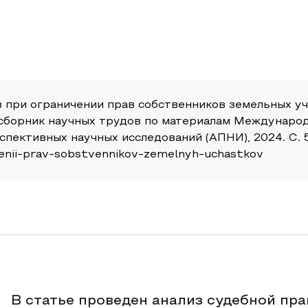
 при ограничении прав собственников земельных уч
: сборник научных трудов по материалам Междунаро
пективных научных исследований (АПНИ), 2024. С. 53-
enii-prav-sobstvennikov-zemelnyh-uchastkov
В статье проведен анализ судебной пр