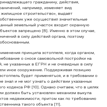
принадлежащего гражданину, действия,
раничений, например, изменяет вид
 жилищное строительство», выдаёт
собственник уже осуществил значительные
 данный земельный участок входит охранную
объектов запрещено [8]. Именно в этом случае,
аничений в силу действий органа, поэтому
 обоснованным.
рименения принципа эстоппеля, когда органом,
ебование о сносе самовольной постройки на
й, не указанных в ЕГРН и не очевидных в силу
 или иное сооружение. Поддерживая позицию
о эстоппель будет применяться, и в требовании о
не знал и не мог узнать о действии указанных
го кодекса РФ [10]. Однако считаем, что в целях
ии должен быть установлен механизм выкупа
ктов недвижимости, притом как по требованию
твенника такого объекта [11].