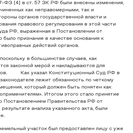
-ФЗ [4] в ст. 57 ЗК РФ были внесены изменения,
иненных как неправомерными, так и
тороны органов государственной власти и
вания правового регулирования в этой части
уда РФ, выраженная в Постановлении от
о было признание в качестве основания к
тивоправных действий органов.
оскольку в большинстве случаев, как
ются законной мерой и накладываются для
есов. Как указал Конституционный Суд РФ в
законодателе лежит обязанность по четкому
мещения, который должен быть понятен как
воприменителям». Итогом этого стало принятие
о Постановлением Правительства РФ от
в результате анализа указанного акта, были
е.
а земельный участок был предоставлен лицу с уже