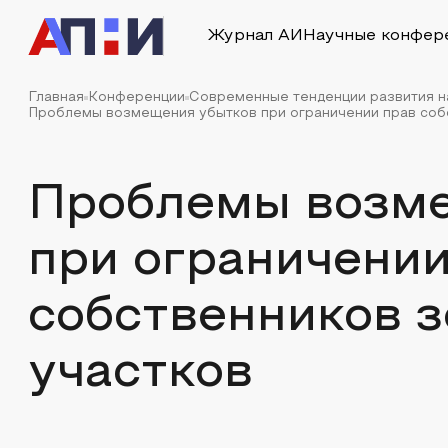
Журнал АИ
Научные конфер
Главная
Конференции
Современные тенденции развития на
Проблемы возмещения убытков при ограничении прав собс
Проблемы возм
при ограничении
собственников 
участков