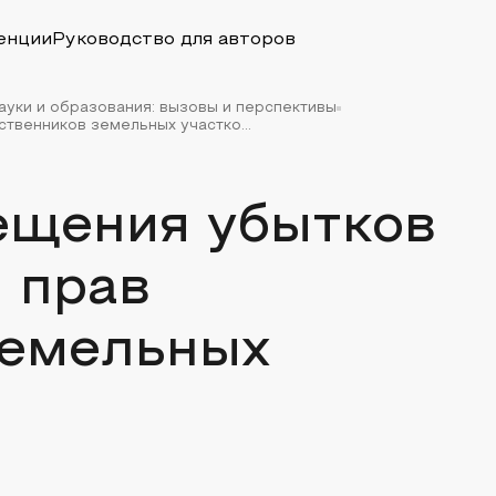
енции
Руководство для авторов
уки и образования: вызовы и перспективы
твенников земельных участко...
ещения убытков
 прав
земельных