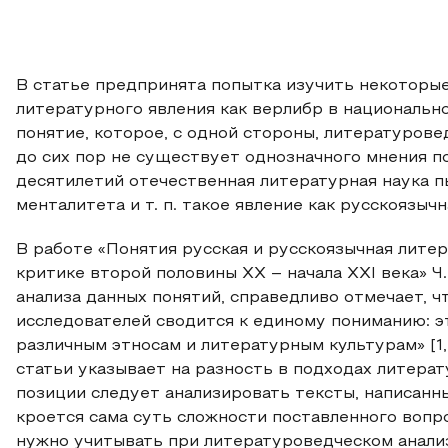
В статье предпринята попытка изучить некоторы
литературного явления как верлибр в национальн
понятие, которое, с одной стороны, литературов
до сих пор не существует однозначного мнения по
десятилетий отечественная литературная наука пы
менталитета и т. п. такое явление как русскоязыч
В работе «Понятия русская и русскоязычная лите
критике второй половины XX – начала XXI века» Ч
анализа данных понятий, справедливо отмечает, ч
исследователей сводится к единому пониманию: э
различным этносам и литературным культурам» [1, 
статьи указывает на разность в подходах литерат
позиции следует анализировать тексты, написанн
кроется сама суть сложности поставленного вопро
нужно учитывать при литературоведческом анализ