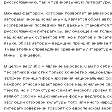
русскоязычную, так и тувиноязычную литературу.
Важным фактором, который позволяет анализиров
авторами инонациональными, является образ автор
исследований последних лет, важным становится 
русскоязычной литературы, включающей не тольк
национальных субъектов РФ, но и поэтов и писат
языке, образ автора – ведущий принцип анализа т
Тувы вполне справедливо сравнивать литературн
Инны Принцевой.
В целом верлибр – явление мировое. Сам по себе
теоретиков как стих только конкретно националь
заложен принцип формирования национальных форм
каждого этноса характерно свое национальное св
текста, но и структурно-семантического уровня 
являют собой и национальные формы верлибра, с
эволюции стиховой культуры того или иного народа»
литературоведении говорят об европейском верли