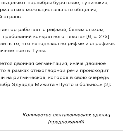
и выделяют верлибры бурятские, тувинские,
 форма стиха межнационального общения,
й страны.
 автор работает с рифмой, белым стихом,
требований конкретного текста» [6, с. 273].
зить то, что неподвластно рифме и строфике.
ычные поэты Тувы.
ется двойная сегментация, иначе двойное
что в рамках стихотворной речи происходит
чи на ритмическое, которое в свою очередь
либр Эдуарда Мижита «Пусто и больно…» [2]:
Количество синтаксических единиц
(предложений)