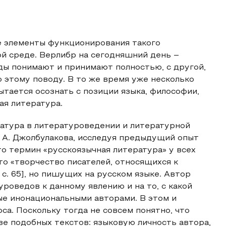
е элементы функционирования такого
ой среде. Верлибр на сегодняшний день –
еды понимают и принимают полностью, с другой,
 этому поводу. В то же время уже несколько
тается осознать с позиции языка, философии,
ная литература.
ратура в литературоведении и литературной
. А. Джолбулакова, исследуя предыдущий опыт
то термин «русскоязычная литература» у всех
то «творчество писателей, относящихся к
с. 65], но пишущих на русском языке. Автор
уроведов к данному явлению и на то, с какой
ые инонациональными авторами. В этом и
са. Поскольку тогда не совсем понятно, что
е подобных текстов: языковую личность автора,