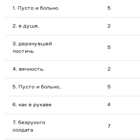
1. Пусто и больно
5
2. в душе,
2
3. дерзнувшей
5
постичь
4. вечность.
2
5. Пусто и больно,
5
6. как в рукаве
4
7. безрукого
7
солдата