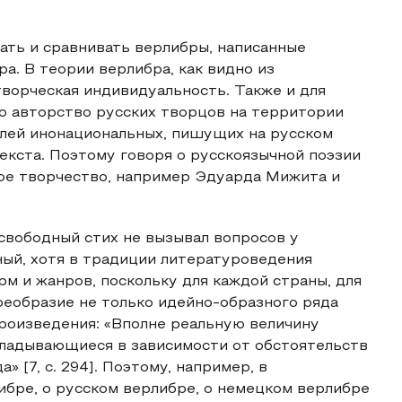
ать и сравнивать верлибры, написанные
а. В теории верлибра, как видно из
творческая индивидуальность. Также и для
о авторство русских творцов на территории
елей инонациональных, пишущих на русском
екста. Поэтому говоря о русскоязычной поэзии
ое творчество, например Эдуарда Мижита и
 свободный стих не вызывал вопросов у
ный, хотя в традиции литературоведения
 и жанров, поскольку для каждой страны, для
оеобразие не только идейно-образного ряда
произведения: «Вполне реальную величину
кладывающиеся в зависимости от обстоятельств
 [7, с. 294]. Поэтому, например, в
бре, о русском верлибре, о немецком верлибре