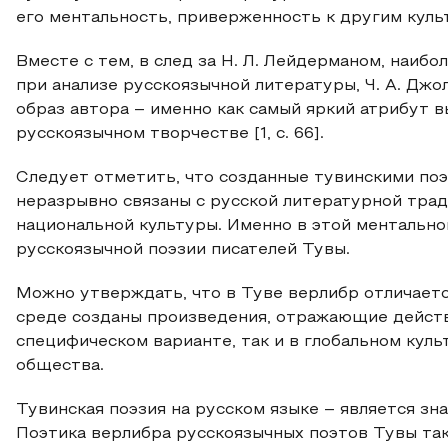
его ментальность, приверженность к другим куль
Вместе с тем, в след за Н. Л. Лейдерманом, наи
при анализе русскоязычной литературы, Ч. А. Джо
образ автора – именно как самый яркий атрибут 
русскоязычном творчестве [1, с. 66].
Следует отметить, что созданные тувинскими по
неразрывно связаны с русской литературной трад
национальной культуры. Именно в этой ментальн
русскоязычной поэзии писателей Тувы.
Можно утверждать, что в Туве верлибр отличаетс
среде созданы произведения, отражающие действ
специфическом варианте, так и в глобальном кул
общества.
Тувинская поэзия на русском языке – является з
Поэтика верлибра русскоязычных поэтов Тувы так