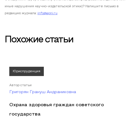
иные нарушения научно-издательской этики)? Напишите письмо в
редакцию журнала:
info@apni.ru
Похожие статьи
Юриспруденция
Автор статьи
Григорян Грануш Андраниковна
Охрана здоровья граждан советского
государства