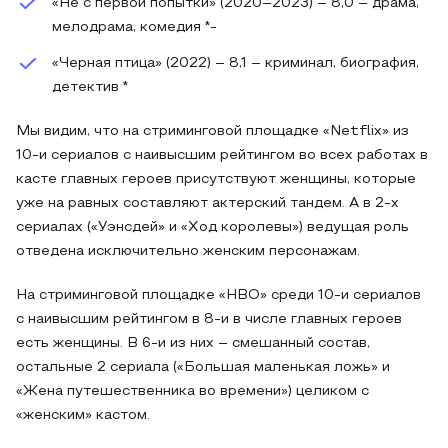
«Не с первой попытки» (2020–2023) – 8,0 – драма,
мелодрама, комедия *-
«Черная птица» (2022) – 8,1 – криминал, биография,
детектив *
Мы видим, что на стриминговой площадке «Netflix» из
10-и сериалов с наивысшим рейтингом во всех работах в
касте главных героев присутствуют женщины, которые
уже на равных составляют актерский тандем. А в 2-х
сериалах («Уэнсдей» и «Ход королевы») ведущая роль
отведена исключительно женским персонажам.
На стриминговой площадке «HBO» среди 10-и сериалов
с наивысшим рейтингом в 8-и в числе главных героев
есть женщины. В 6-и из них – смешанный состав,
остальные 2 сериала («Большая маленькая ложь» и
«Жена путешественника во времени») целиком с
«женским» кастом.