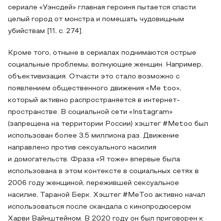
сериале «Уэнсдей» главная героиня пытается спасти
целый город от монстра и помешать чудовищным
убийствам [11, с. 274].
Кроме того, отныне в сериалах поднимаются острые
социальные проблемы, волнующие женщин. Например,
объективизация. Отчасти это стало возможно с
появлением общественного движения «Me too»,
который активно распространяется в интернет-
пространстве. В социальной сети «Instagram»
(запрещена на территории России) хэштег #Metoo был
использован более 3,5 миллиона раз. Движение
направлено против сексуального насилия
и домогательств. Фраза «Я тоже» впервые была
использована в этом контексте в социальных сетях в
2006 году женщиной, пережившей сексуальное
насилие, Тараной Берк. Хэштег #MeToo активно начал
использоваться после скандала с кинопродюсером
Харви Вайнштейном. В 2020 году он был приговорен к