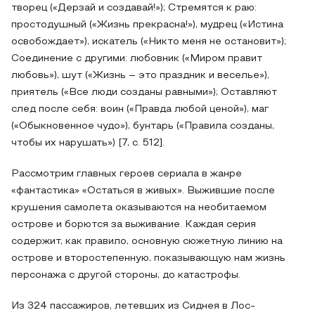
творец («Дерзай и создавай!»); Стремятся к раю:
простодушный («Жизнь прекрасна!»), мудрец («Истина
освобождает»), искатель («Никто меня не остановит»);
Соединение с другими: любовник («Миром правит
любовь»), шут («Жизнь – это праздник и веселье»),
приятель («Все люди созданы равными»); Оставляют
след после себя: воин («Правда любой ценой»), маг
(«Обыкновенное чудо»), бунтарь («Правила созданы,
чтобы их нарушать») [7, с. 512].
Рассмотрим главных героев сериала в жанре
«фантастика» «Остаться в живых». Выжившие после
крушения самолета оказываются на необитаемом
острове и борются за выживание. Каждая серия
содержит, как правило, основную сюжетную линию на
острове и второстепенную, показывающую нам жизнь
персонажа с другой стороны, до катастрофы.
Из 324 пассажиров, летевших из Сиднея в Лос-