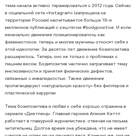
тема начала активно тиражироваться с 2012 года. Сейчас
в социальной сети «Instagram» (запрещена на
территории России) насчитывается больше 19-и
миллионов публикаций с хэштегом #bodypositive. И если
изначально движение позиционировалось как
феминистское, теперь и многие мужчины относят себя к
этой идеологии. За десяток лет движение бозипозитива
расширилось. Теперь оно не только о проблемах с
лишним весом. Бодипозитив частично затрагивает тему
инклюзивности и принятия физических дефектов,
связанных с инвалидностью. Также движение
пропагандируют «натуральную красоту» без филлеров и
пластической хирургии.
Тема бозипозитива и любви к себе хорошо отражена в
сериале «Диетленд». Главная героиня Алисия Кеттл
работает в гламурной журналистике, отвечая на письма
читательниц. Долгое время она убеждена, что не имеет
шансов на успех из-за лишнего веса. Конечно же, она не