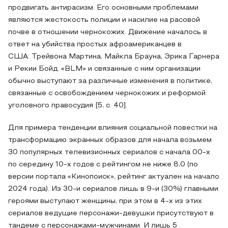
продвигать антирасизм. Его основными проблемами
являются жестокость полиции и насилие на расовой
почве в отношении чернокожих. Движение началось в
ответ на убийства простых афроамериканцев в
США: Трейвона Мартина, Майкла Брауна, Эрика Гарнера
и Рекии Бойд. «BLM» и связанные с ним организации
обычно выступают за различные изменения в политике,
связанные с освобождением чернокожих и реформой
уголовного правосудия [5, с. 40].
Для примера тенденции влияния социальной повестки на
трансформацию экранных образов для начала возьмем
30 популярных телевизионных сериалов с начала 00-х
по середину 10-х годов с рейтингом не ниже 8,0 (по
версии портала «Кинопоиск», рейтинг актуален на начало
2024 года). Из 30-и сериалов лишь в 9-и (30%) главными
героями выступают женщины, при этом в 4-х из этих
сериалов ведущие персонажи-девушки присутствуют в
тандеме с персонажами-мужчинами. И лишь 5