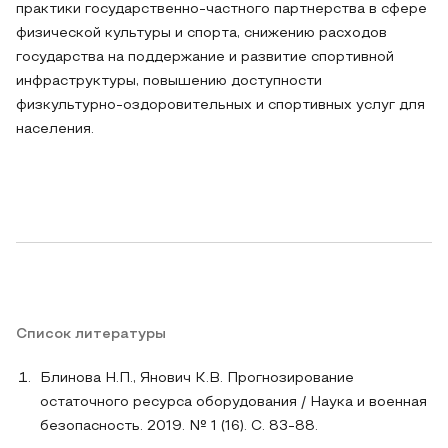
практики государственно-частного партнерства в сфере
физической культуры и спорта, снижению расходов
государства на поддержание и развитие спортивной
инфраструктуры, повышению доступности
физкультурно-оздоровительных и спортивных услуг для
населения.
Список литературы
Блинова Н.П., Янович К.В. Прогнозирование
остаточного ресурса оборудования / Наука и военная
безопасность. 2019. № 1 (16). С. 83-88.