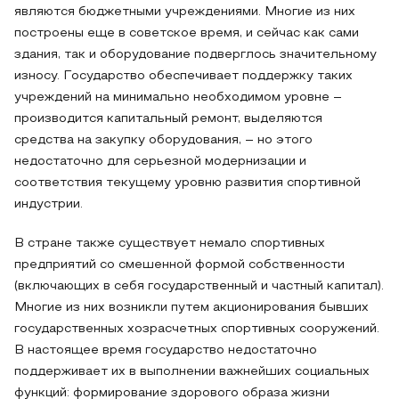
являются бюджетными учреждениями. Многие из них
построены еще в советское время, и сейчас как сами
здания, так и оборудование подверглось значительному
износу. Государство обеспечивает поддержку таких
учреждений на минимально необходимом уровне –
производится капитальный ремонт, выделяются
средства на закупку оборудования, – но этого
недостаточно для серьезной модернизации и
соответствия текущему уровню развития спортивной
индустрии.
В стране также существует немало спортивных
предприятий со смешенной формой собственности
(включающих в себя государственный и частный капитал).
Многие из них возникли путем акционирования бывших
государственных хозрасчетных спортивных сооружений.
В настоящее время государство недостаточно
поддерживает их в выполнении важнейших социальных
функций: формирование здорового образа жизни