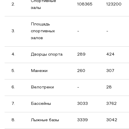
Спортивные
2.
108365
123200
залы
Площадь
3.
спортивных
-
-
залов
4.
Дворцы спорта
289
424
5.
Манежи
260
307
6.
Велотреки
-
28
7.
Бассейны
3033
3762
8.
Лыжные базы
3339
3042