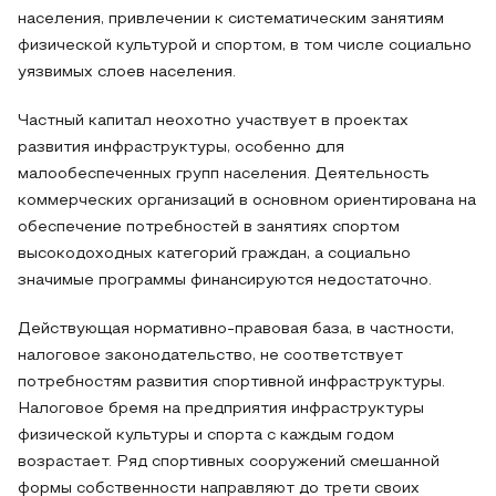
населения, привлечении к систематическим занятиям
физической культурой и спортом, в том числе социально
уязвимых слоев населения.
Частный капитал неохотно участвует в проектах
развития инфраструктуры, особенно для
малообеспеченных групп населения. Деятельность
коммерческих организаций в основном ориентирована на
обеспечение потребностей в занятиях спортом
высокодоходных категорий граждан, а социально
значимые программы финансируются недостаточно.
Действующая нормативно-правовая база, в частности,
налоговое законодательство, не соответствует
потребностям развития спортивной инфраструктуры.
Налоговое бремя на предприятия инфраструктуры
физической культуры и спорта с каждым годом
возрастает. Ряд спортивных сооружений смешанной
формы собственности направляют до трети своих