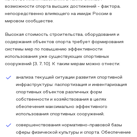
возможности спорта высших достижений - фактора,
непосредственно влияющего на имидж России в
мировом сообществе.
Высокая стоимость строительства, оборудования и
содержания объектов спорта требует формирования
системы мер по повышению эффективности
использования уже существующих спортивных
сооружений [3, 7, 10]. К таким мерам можно отнести:
анализа текущей ситуации развития спортивной
инфраструктуры: паспортизация и инвентаризация
спортивных объектов различных форм
собственности и хозяйствования в целях
обеспечения максимально эффективного
использования спортивных сооружений;
совершенствования нормативно-правовой базы
сферы физической культуры и спорта. Обеспечение