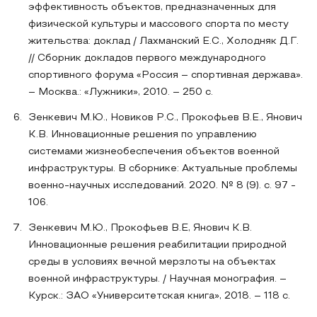
эффективность объектов, предназначенных для
физической культуры и массового спорта по месту
жительства: доклад / Лахманский Е.С., Холодняк Д.Г.
// Сборник докладов первого международного
спортивного форума «Россия – спортивная держава».
– Москва.: «Лужники», 2010. – 250 с.
Зенкевич М.Ю., Новиков Р.С., Прокофьев В.Е., Янович
К.В. Инновационные решения по управлению
системами жизнеобеспечения объектов военной
инфраструктуры. В сборнике: Актуальные проблемы
военно-научных исследований. 2020. № 8 (9). с. 97 -
106.
Зенкевич М.Ю., Прокофьев В.Е, Янович К.В.
Инновационные решения реабилитации природной
среды в условиях вечной мерзлоты на объектах
военной инфраструктуры. / Научная монография. –
Курск.: ЗАО «Университетская книга», 2018. – 118 с.