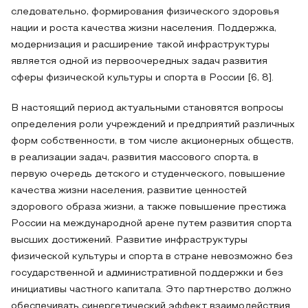
следовательно, формирования физического здоровья
нации и роста качества жизни населения. Поддержка,
модернизация и расширение такой инфраструктуры
является одной из первоочередных задач развития
сферы физической культуры и спорта в России [6, 8].
В настоящий период актуальными становятся вопросы
определения роли учреждений и предприятий различных
форм собственности, в том числе акционерных обществ,
в реализации задач, развития массового спорта, в
первую очередь детского и студенческого, повышение
качества жизни населения, развитие ценностей
здорового образа жизни, а также повышение престижа
России на международной арене путем развития спорта
высших достижений. Развитие инфраструктуры
физической культуры и спорта в стране невозможно без
государственной и административной поддержки и без
инициативы частного капитала. Это партнерство должно
обеспечивать синергетический эффект взаимодействия