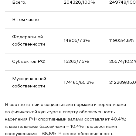
Всего,
204328/100%
249746/10
В том числе:
Федеральной
14905/7,3%
11903/4,8%
собственности
Субъектов РФ
15263/7,5%
25574/10,2 
Муниципальной
174160/85,2%
212269/85,
собственности
В соответствии с социальными нормами и нормативами
по физической культуре и спорту обеспеченность
населения РФ спортивными залами составляет 40,4%;
плавательными бассейнами – 10,4%; плоскостными
сооружениями – 68,8%. В целом обеспеченность