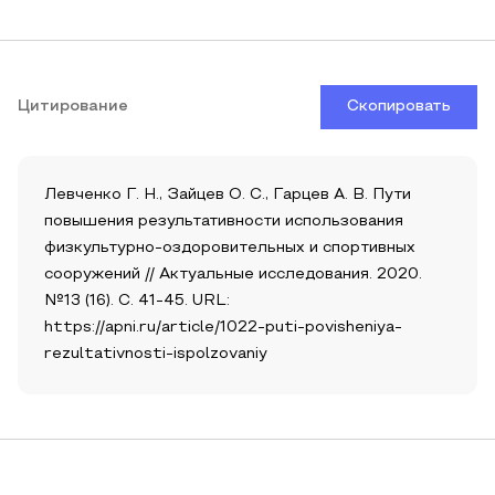
Цитирование
Скопировать
Левченко Г. Н., Зайцев О. С., Гарцев А. В. Пути
повышения результативности использования
физкультурно-оздоровительных и спортивных
сооружений // Актуальные исследования. 2020.
№13 (16). С. 41-45. URL:
https://apni.ru/article/1022-puti-povisheniya-
rezultativnosti-ispolzovaniy