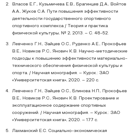
Власов Е.Г., Кузьмичева Е.В., Брагинцев Д.А., Войтов
А.А., Жуков С.А. Пути повышения эффективности
деятельности государственного спортивного
спортивного комплекса / Теория и практика
физической культуры, № 2, 2013. – С. 48-52.
Левченко Г.Н., Зайцев О.С., Руденко А.Е., Прокофьев
В.Е., Новиков Р.С., Янович К.В. Научно-методические
подходы к повышению эффективности материально-
технического обеспечения физической культуры и
спорта. / Научная монография. – Курск.: ЗАО
«Университетская книга», 2020. – 220 с.
Левченко Г.Н., Зайцев О.С., Блинова Н.П., Прокофьев
В.Е., Новиков Р.С., Янович К.В. Проектирование и
эксплуатационное содержание спортивных
сооружений. / Научная монография. – Курск.: ЗАО
«Университетская книга», 2020. – 177 с.
Лахманский Е.С. Социально-экономическая