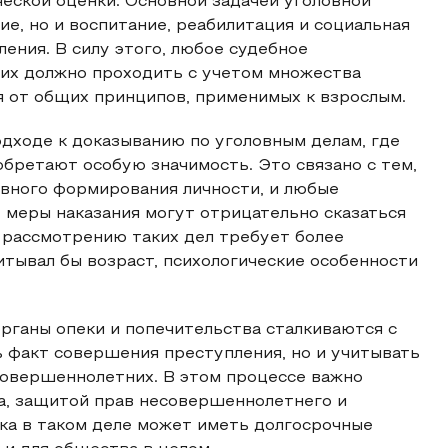
ической оценки. Основной задачей уголовной
ие, но и воспитание, реабилитация и социальная
ния. В силу этого, любое судебное
их должно проходить с учетом множества
я от общих принципов, применимых к взрослым.
дходе к доказыванию по уголовным делам, где
бретают особую значимость. Это связано с тем,
ивного формирования личности, и любые
 меры наказания могут отрицательно сказаться
к рассмотрению таких дел требует более
итывал бы возраст, психологические особенности
органы опеки и попечительства сталкиваются с
 факт совершения преступления, но и учитывать
овершеннолетних. В этом процессе важно
а, защитой прав несовершеннолетнего и
ка в таком деле может иметь долгосрочные