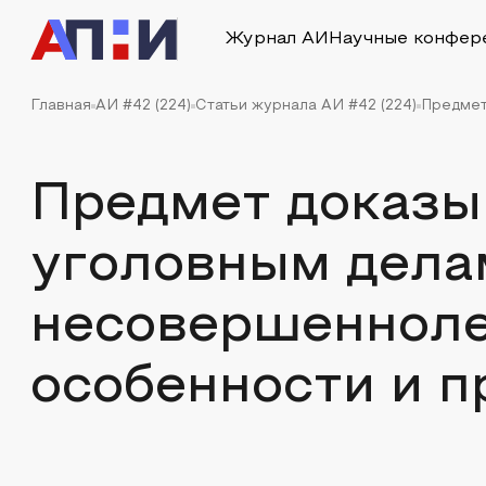
Журнал АИ
Научные конфер
Главная
АИ #42 (224)
Статьи журнала АИ #42 (224)
Предмет
Предмет доказы
уголовным дела
несовершенноле
особенности и 