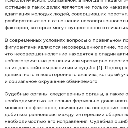
психологической, социальной, а иногда и педагог
юстиции в таких делах является не только наказан
адаптация молодых людей, совершивших преступле
разбирательство в отношении несовершеннолетн
факторов, которые могут существенно отличатьс
В современных условиях вопросы о правильном по
фигурантами являются несовершеннолетние, прио
что несовершеннолетние находятся в стадии акт
неблагоприятные решения или чрезмерно строгие
на их дальнейшем развитии и судьбе [1]. Подход 
деликатного и всестороннего анализа, который уч
и социальное окружение обвиняемого.
Судебные органы, следственные органы, а также 
необходимостью не только формально доказывать
множество факторов, влияющих на поведение нес
добиться равновесия между интересами обществ
необходимостью его исправления. Судебная ошиб