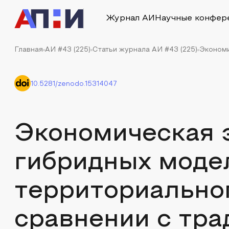
Журнал АИ
Научные конфер
Главная
АИ #43 (225)
Статьи журнала АИ #43 (225)
Экономи
10.5281/zenodo.15314047
Экономическая 
гибридных моде
территориальног
сравнении с тр