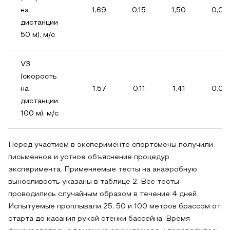
на
1,69
0,15
1,50
0,06
дистанции
50 м), м/с
V3
(скорость
на
1,57
0,11
1,41
0,05
дистанции
100 м), м/с
Перед участием в эксперименте спортсмены получили
письменное и устное объяснение процедур
эксперимента. Применяемые тесты на анаэробную
выносливость указаны в таблице 2. Все тесты
проводились случайным образом в течение 4 дней.
Испытуемые проплывали 25, 50 и 100 метров брассом от
старта до касания рукой стенки бассейна. Время