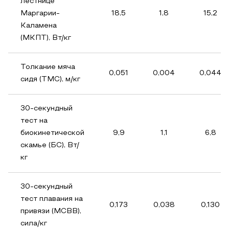
лестнице
Маргарии-
18,5
1,8
15,2
Каламена
(МКПТ), Вт/кг
Толкание мяча
0,051
0,004
0,044
сидя (ТМС), м/кг
30-секундный
тест на
биокинетической
9,9
1,1
6,8
скамье (БС), Вт/
кг
30-секундный
тест плавания на
0,173
0,038
0,130
привязи (МСВВ),
сила/кг