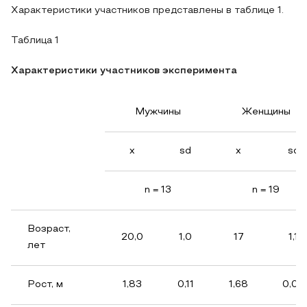
Характеристики участников представлены в таблице 1.
Таблица 1
Характеристики участников эксперимента
Мужчины
Женщины
x
sd
x
sd
n = 13
n = 19
Возраст,
20,0
1,0
17
1,1
лет
Рост, м
1,83
0,11
1,68
0,05