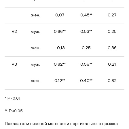
жен.
0,07
0,45**
0,27
V2
муж.
0,66**
0,53**
0,25
жен.
−0,13
0,25
0,36
V3
муж.
0,62**
0,59**
0,21
жен.
0,12**
0,40**
0,32
* P<0,01
** P<0,05
Показатели пиковой мощности вертикального прыжка,