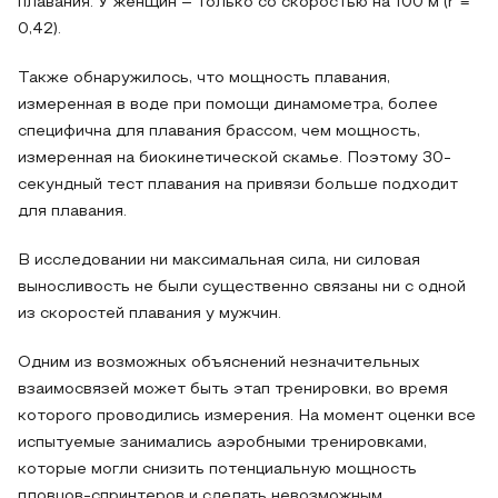
плавания. У женщин – только со скоростью на 100 м (r =
0,42).
Также обнаружилось, что мощность плавания,
измеренная в воде при помощи динамометра, более
специфична для плавания брассом, чем мощность,
измеренная на биокинетической скамье. Поэтому 30-
секундный тест плавания на привязи больше подходит
для плавания.
В исследовании ни максимальная сила, ни силовая
выносливость не были существенно связаны ни с одной
из скоростей плавания у мужчин.
Одним из возможных объяснений незначительных
взаимосвязей может быть этап тренировки, во время
которого проводились измерения. На момент оценки все
испытуемые занимались аэробными тренировками,
которые могли снизить потенциальную мощность
пловцов-спринтеров и сделать невозможным