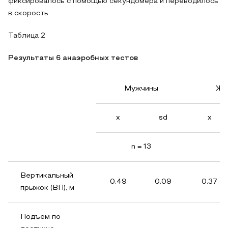
фиксировалось с помощью секундомера и переводилось
в скорость.
Таблица 2
Результаты 6 анаэробных тестов
Мужчины
Же
x
sd
x
n = 13
n
Вертикальный
0,49
0,09
0,37
прыжок (ВП), м
Подъем по