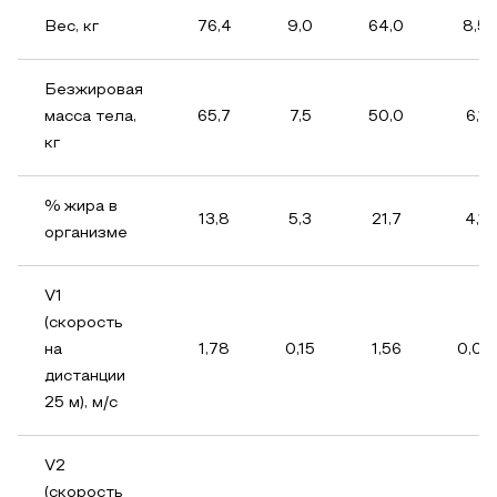
Вес, кг
76,4
9,0
64,0
8,5
Безжировая
масса тела,
65,7
7,5
50,0
6,1
кг
% жира в
13,8
5,3
21,7
4,1
организме
V1
(скорость
на
1,78
0,15
1,56
0,06
дистанции
25 м), м/с
V2
(скорость