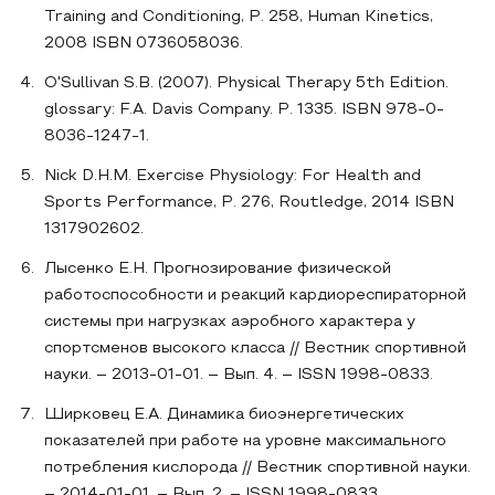
Training and Conditioning, P. 258, Human Kinetics,
2008 ISBN 0736058036.
O'Sullivan S.B. (2007). Physical Therapy 5th Edition.
glossary: F.A. Davis Company. P. 1335. ISBN 978-0-
8036-1247-1.
Nick D.H.M. Exercise Physiology: For Health and
Sports Performance, P. 276, Routledge, 2014 ISBN
1317902602.
Лысенко Е.Н. Прогнозирование физической
работоспособности и реакций кардиореспираторной
системы при нагрузках аэробного характера у
спортсменов высокого класса // Вестник спортивной
науки. – 2013-01-01. – Вып. 4. – ISSN 1998-0833.
Ширковец Е.А. Динамика биоэнергетических
показателей при работе на уровне максимального
потребления кислорода // Вестник спортивной науки.
– 2014-01-01. – Вып. 2. – ISSN 1998-0833.