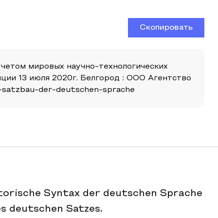
Скопировать
 учетом мировых научно-технологических
ии 13 июля 2020г. Белгород : ООО Агентство
er-satzbau-der-deutschen-sprache
storische Syntax der deutschen Sprache
es deutschen Satzes.