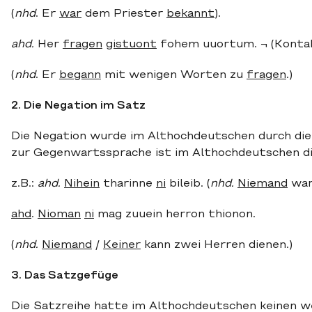
(
nhd
. Er
war
dem Priester
bekannt
).
ahd.
Her
fragen
gistuont
fohem uuortum. ¬ (Kontak
(
nhd
. Er
begann
mit wenigen Worten zu
fragen
.)
2. Die Negation im Satz
Die Negation wurde im Althochdeutschen durch die P
zur Gegenwartssprache ist im Althochdeutschen di
z.B.:
ahd.
Nihein
tharinne
ni
bileib. (
nhd.
Niemand
war 
ahd
.
Nioman
ni
mag zuuein herron thionon.
(
nhd.
Niemand
/
Keiner
kann zwei Herren dienen.)
3. Das Satzgefüge
Die Satzreihe hatte im Althochdeutschen keinen w