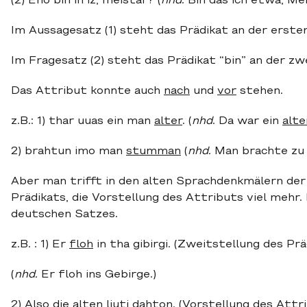
(2) Eno bin ih iz, meistar? (
nhd
. Bin das ich etwa, Me
Im Aussagesatz (1) steht das Prädikat an der ersten
Im Fragesatz (2) steht das Prädikat “bin” an der zw
Das Attribut konnte auch
nach
und
vor
stehen.
z.B.: 1) thar uuas ein man
alter
. (
nhd
. Da war ein
alte
2) brahtun imo man
stumman
(
nhd.
Man brachte zu
Aber man trifft in den alten Sprachdenkmälern der
Prädikats, die Vorstellung des Attributs viel mehr
deutschen Satzes.
z.B. : 1) Er
floh
in tha gibirgi. (Zweitstellung des Prä
(
nhd.
Er floh ins Gebirge.)
2) Also die
alten
liuti dahton. (Vorstellung des Attr