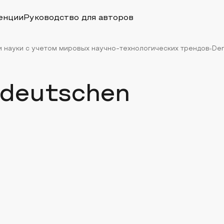
енции
Руководство для авторов
 науки с учетом мировых научно-технологических трендов
Der
 deutschen