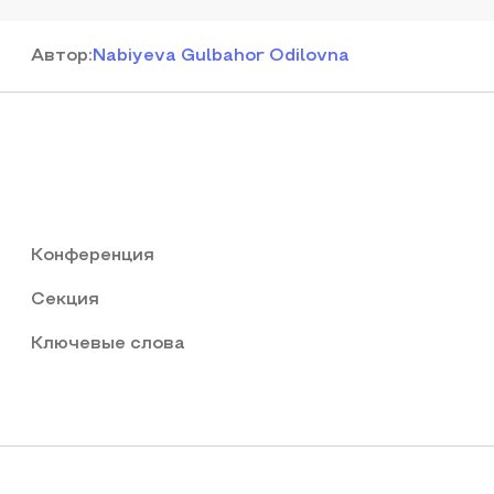
Автор
:
Nabiyeva Gulbahor Odilovna
Конференция
Секция
Ключевые слова