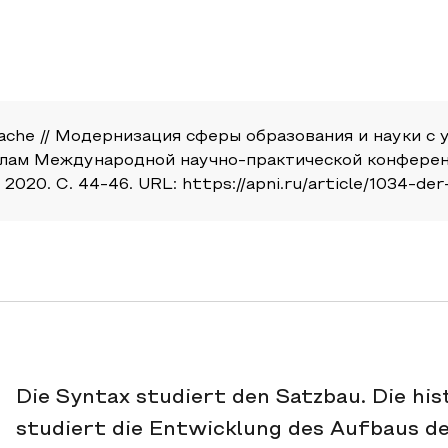
rache // Модернизация сферы образования и науки с
алам Международной научно-практической конференц
020. С. 44-46. URL: https://apni.ru/article/1034-d
Die Syntax studiert den Satzbau. Die hi
studiert die Entwicklung des Aufbaus d