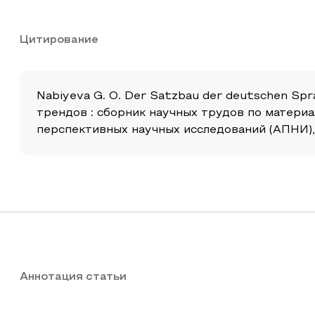
Цитирование
Nabiyeva G. O. Der Satzbau der deutschen Sp
трендов : сборник научных трудов по матери
перспективных научных исследований (АПНИ), 2
Аннотация статьи