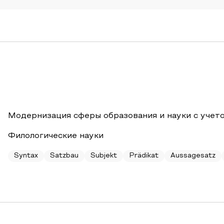
Модернизация сферы образования и науки с учет
Филологические науки
Syntax
Satzbau
Subjekt
Prädikat
Aussagesatz