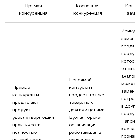
Прямая
Косвенная
Конку
конкуренция
конкуренция
заме
Конкур
заменит
продаю
продукц
которая
отличае
аналоги
Непрямой
может 
Прямые
конкурент
заменен
конкуренты
продает тот же
потреб
предлагают
товар, но с
в друго
продукт,
другими целями.
продукт
удовлетворяющий
Бухгалтерская
Наприме
практически
организация,
компани
полностью
работающая в
произв