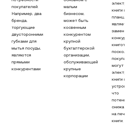
потребности
основном с
электр
покупателей.
малым
книги и
Например, два
бизнесом,
планшет
бренда,
может быть
являетс
торгующие
косвенным
заменой
двусторонними
конкурентом
конкуре
губками для
крупной
книгото
мытья посуды,
бухгалтерской
посколь
являются
организации,
покупат
прямыми
обслуживающей
могут ч
конкурентами
крупные
электр
корпорации
книги на
устройс
что
потенци
снижает
на печа
книги.