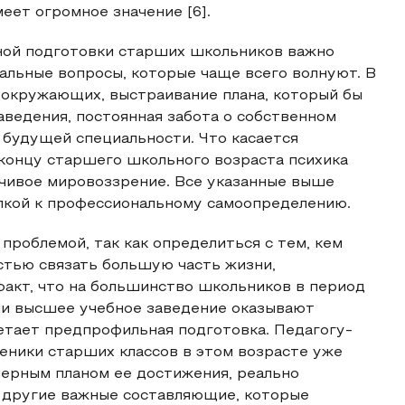
еет огромное значение [6].
ной подготовки старших школьников важно
уальные вопросы, которые чаще всего волнуют. В
 окружающих, выстраивание плана, который бы
аведения, постоянная забота о собственном
будущей специальности. Что касается
 концу старшего школьного возраста психика
йчивое мировоззрение. Все указанные выше
лкой к профессиональному самоопределению.
проблемой, так как определиться с тем, кем
стью связать большую часть жизни,
факт, что на большинство школьников в период
или высшее учебное заведение оказывают
етает предпрофильная подготовка. Педагогу-
ченики старших классов в этом возрасте уже
мерным планом ее достижения, реально
и другие важные составляющие, которые