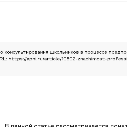
о консультирования школьников в процессе предпр
 URL: https://apni.ru/article/10502-znachimost-profes
В данной статье рассматривается поня