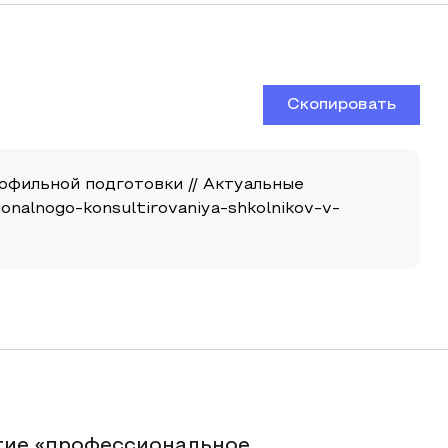
Скопировать
офильной подготовки // Актуальные
sionalnogo-konsultirovaniya-shkolnikov-v-
тие «профессиональное