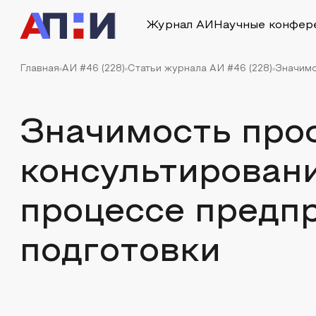
Журнал АИ
Научные конфер
Главная
АИ #46 (228)
Статьи журнала АИ #46 (228)
Значимо
Значимость про
консультирован
процессе предп
подготовки