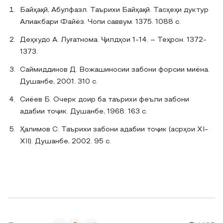
Байҳақӣ, Абулфазл. Таърихи Байҳақӣ. Тасҳеҳи дуктур
Алиакбари Файёз. Чопи саввум. 1375. 1088 с.
Деҳхудо А. Луғатнома. Ҷилдҳои 1-14. – Теҳрон. 1372-
1373.
Саймиддинов Д. Вожашиносии забони форсии миёна.
Душанбе, 2001. 310 с.
Сиёев Б. Очерк доир ба таърихи феъли забони
адабии тоҷик. Душанбе, 1968. 163 с.
Ҳалимов С. Таърихи забони адабии тоҷик (асрҳои ХI-
ХII). Душанбе, 2002. 95 с.