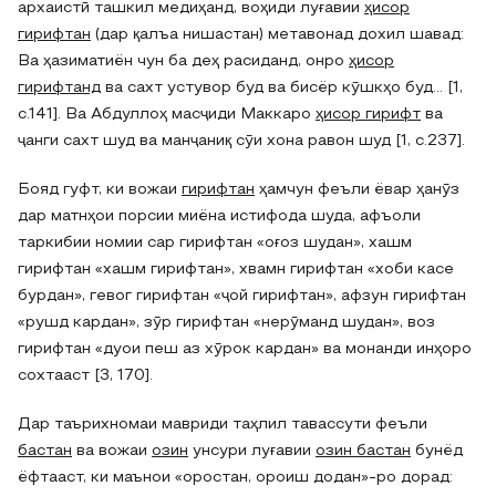
архаистӣ ташкил медиҳанд, воҳиди луғавии
ҳисор
гирифтан
(дар қалъа нишастан) метавонад дохил шавад:
Ва ҳазиматиён чун ба деҳ расиданд, онро
ҳисор
гирифтанд
ва сахт устувор буд ва бисёр кӯшкҳо буд… [1,
c.141]. Ва Абдуллоҳ масҷиди Маккаро
ҳисор гирифт
ва
ҷанги сахт шуд ва манҷаниқ сӯи хона равон шуд [1, c.237].
Бояд гуфт, ки вожаи
гирифтан
ҳамчун феъли ёвар ҳанӯз
дар матнҳои порсии миёна истифода шуда, афъоли
таркибии номии сар гирифтан «оғоз шудан», хашм
гирифтан «хашм гирифтан», хвамн гирифтан «хоби касе
бурдан», гевог гирифтан «ҷой гирифтан», афзун гирифтан
«рушд кардан», зӯр гирифтан «нерӯманд шудан», воз
гирифтан «дуои пеш аз хӯрок кардан» ва монанди инҳоро
сохтааст [3, 170].
Дар таърихномаи мавриди таҳлил тавассути феъли
бастан
ва вожаи
озин
унсури луғавии
озин бастан
бунёд
ёфтааст, ки маънои «оростан, ороиш додан»-ро дорад: