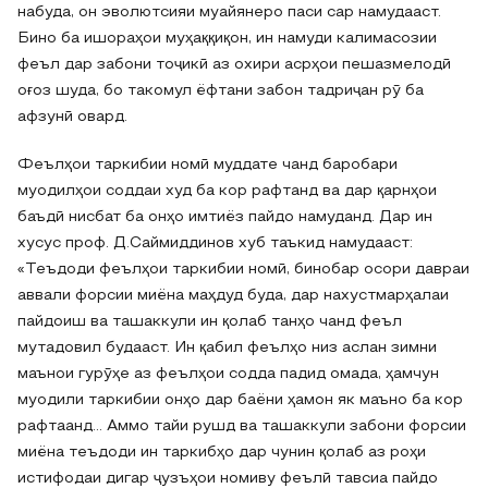
набуда, он эволютсияи муайянеро паси сар намудааст.
Бино ба ишораҳои муҳаққиқон, ин намуди калимасозии
феъл дар забони тоҷикӣ аз охири асрҳои пешазмелодӣ
оғоз шуда, бо такомул ёфтани забон тадриҷан рӯ ба
афзунӣ овард.
Феълҳои таркибии номӣ муддате чанд баробари
муодилҳои соддаи худ ба кор рафтанд ва дар қарнҳои
баъдӣ нисбат ба онҳо имтиёз пайдо намуданд. Дар ин
хусус проф. Д.Саймиддинов хуб таъкид намудааст:
«Теъдоди феълҳои таркибии номӣ, бинобар осори давраи
аввали форсии миёна маҳдуд буда, дар нахустмарҳалаи
пайдоиш ва ташаккули ин қолаб танҳо чанд феъл
мутадовил будааст. Ин қабил феълҳо низ аслан зимни
маънои гурӯҳе аз феълҳои содда падид омада, ҳамчун
муодили таркибии онҳо дар баёни ҳамон як маъно ба кор
рафтаанд… Аммо тайи рушд ва ташаккули забони форсии
миёна теъдоди ин таркибҳо дар чунин қолаб аз роҳи
истифодаи дигар ҷузъҳои номиву феълӣ тавсиа пайдо