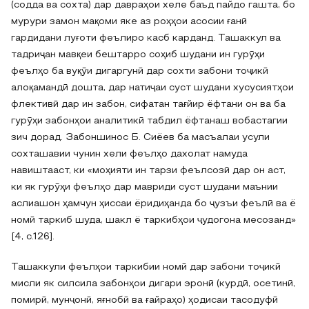
(содда ва сохта) дар давраҳои хеле баъд пайдо гашта, бо
мурури замон мақоми яке аз роҳҳои асосии ғанӣ
гардидани луғоти феълиро касб карданд. Ташаккул ва
тадриҷан мавқеи бештарро соҳиб шудани ин гурӯҳи
феълҳо ба вуқӯи дигаргунӣ дар сохти забони тоҷикӣ
алоқамандӣ дошта, дар натиҷаи суст шудани хусусиятҳои
флективӣ дар ин забон, сифатан тағйир ёфтани он ва ба
гурӯҳи забонҳои аналитикӣ табдил ёфтанаш вобастагии
зич дорад. Забоншинос Б. Сиёев ба масъалаи усули
сохташавии чунин хели феълҳо дахолат намуда
навиштааст, ки «моҳияти ин тарзи феълсозӣ дар он аст,
ки як гурӯҳи феълҳо дар мавриди суст шудани маънии
аслиашон ҳамчун ҳиссаи ёридиҳанда бо ҷузъи феълӣ ва ё
номӣ таркиб шуда, шакл ё таркибҳои ҷудогона месозанд»
[4, c.126].
Ташаккули феълҳои таркибии номӣ дар забони тоҷикӣ
мисли як силсила забонҳои дигари эронӣ (курдӣ, осетинӣ,
помирӣ, мунҷонӣ, яғнобӣ ва ғайраҳо) ҳодисаи тасодуфӣ