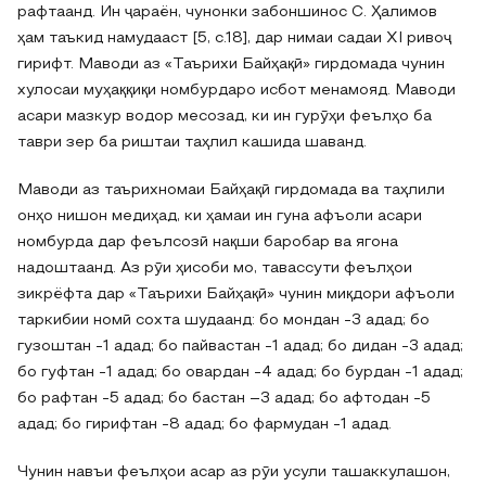
рафтаанд. Ин ҷараён, чунонки забоншинос С. Ҳалимов
ҳам таъкид намудааст [5, c.18], дар нимаи садаи XI ривоҷ
гирифт. Маводи аз «Таърихи Байҳақӣ» гирдомада чунин
хулосаи муҳаққиқи номбурдаро исбот менамояд. Маводи
асари мазкур водор месозад, ки ин гурӯҳи феълҳо ба
таври зер ба риштаи таҳлил кашида шаванд.
Маводи аз таърихномаи Байҳақӣ гирдомада ва таҳлили
онҳо нишон медиҳад, ки ҳамаи ин гуна афъоли асари
номбурда дар феълсозӣ нақши баробар ва ягона
надоштаанд. Аз рӯи ҳисоби мо, тавассути феълҳои
зикрёфта дар «Таърихи Байҳақӣ» чунин миқдори афъоли
таркибии номӣ сохта шудаанд: бо мондан -3 адад; бо
гузоштан -1 адад; бо пайвастан -1 адад; бо дидан -3 адад;
бо гуфтан -1 адад; бо овардан -4 адад; бо бурдан -1 адад;
бо рафтан -5 адад; бо бастан –3 адад; бо афтодан -5
адад; бо гирифтан -8 адад; бо фармудан -1 адад.
Чунин навъи феълҳои асар аз рӯи усули ташаккулашон,