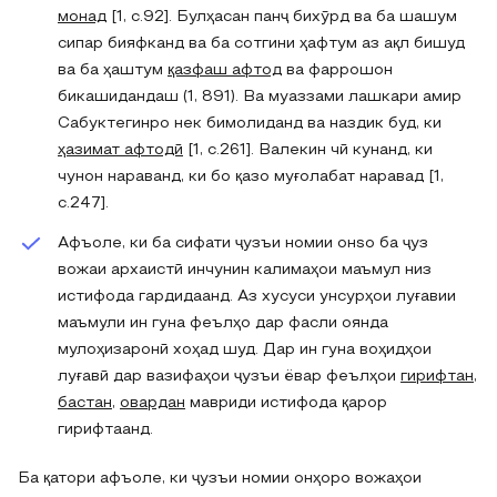
монад
[1, c.92]. Булҳасан панҷ бихӯрд ва ба шашум
сипар бияфканд ва ба сотгини ҳафтум аз ақл бишуд
ва ба ҳаштум
қазфаш афтод
ва фаррошон
бикашидандаш (1, 891). Ва муаззами лашкари амир
Сабуктегинро нек бимолиданд ва наздик буд, ки
ҳазимат афтодӣ
[1, c.261]. Валекин чӣ кунанд, ки
чунон нараванд, ки бо қазо муғолабат наравад [1,
c.247].
Афъоле, ки ба сифати ҷузъи номии онsо ба ҷуз
вожаи архаистӣ инчунин калимаҳои маъмул низ
истифода гардидаанд. Аз хусуси унсурҳои луғавии
маъмули ин гуна феълҳо дар фасли оянда
мулоҳизаронӣ хоҳад шуд. Дар ин гуна воҳидҳои
луғавӣ дар вазифаҳои ҷузъи ёвар феълҳои
гирифтан
,
бастан
,
овардан
мавриди истифода қарор
гирифтаанд.
Ба қатори афъоле, ки ҷузъи номии онҳоро вожаҳои