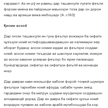
кардааст. Аз ин рӯ ин равиш дар ташаккули луғати феъли
форсии миёна ва пайдоиши маъноҳои тоза дар он дорои
нақш ва арзиши вижа мебошад» [4, c.163].
Қисми асосӣ
Дар оғози ташаккули ин гуна феълҳо вожаҳои ба сифати
ҷузъҳои номӣ истифодашавандаашон аз калимаҳои зер
иборат буданд: асоси номии иддае аз феълҳои соддаи
номӣ, асоси номии теъдоде аз шаклҳои каузатив, исмҳои
аз асоси замони ҳозираи феълҳо бо ёрии пасвандҳо
бунёдгардида, сифатҳо ва сифатҳои феълӣ ва монанди
инҳо.
Дар давраи нави инкишофи забони форсӣ-тоҷикӣ шумори
феълҳои таркибии номӣ афзуда, сабаби чунин зиёд
гардидани онҳо ба матрук шудани муодилҳои соддаашон
алоқамандӣ дорад. Дар ин давра ба сифати ҷузъи номӣ
воҳидҳои луғавии аз забони арабӣ иқтибосшуда ба кор