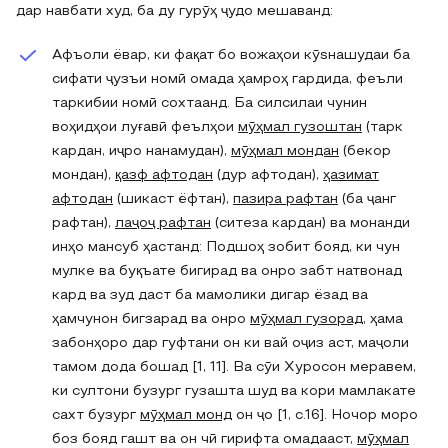
дар навбати худ, ба ду гурӯҳ ҷудо мешаванд:
Афъоли ёвар, ки фақат бо вожаҳои кӯsнашудаи ба
сифати ҷузъи номӣ омада ҳамроҳ гардида, феъли
таркибии номӣ сохтаанд. Ба силсилаи чунин
воҳидҳои луғавӣ феълҳои
мӯҳмал гузоштан
(тарк
кардан, иҷро нанамудан),
мӯҳмал мондан
(бекор
мондан),
қазф афтодан
(дур афтодан),
ҳазимат
афтодан
(шикаст ёфтан),
пазира рафтан
(ба ҷанг
рафтан),
лаҷоҷ рафтан
(ситеза кардан) ва монанди
инҳо мансуб ҳастанд: Подшоҳ зобит бояд, ки чун
мулке ва буқъате бигирад ва онро забт натвонад
кард ва зуд даст ба мамолики дигар ёзад ва
ҳамчунон бигзарад ва онро
мӯҳмал гузорад
, ҳама
забонҳоро дар гуфтани он ки вай оҷиз аст, маҷоли
тамом дода бошад [1, 11]. Ва сӯи Хуросон меравем,
ки султони бузург гузашта шуд ва кори мамлакате
сахт бузург
мӯҳмал монд
он ҷо [1, c.16]. Ночор моро
боз бояд гашт ва он чӣ гирифта омадааст,
мӯҳмал