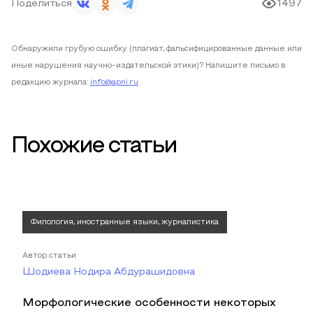
Поделиться
1497
Обнаружили грубую ошибку (плагиат, фальсифицированные данные или
иные нарушения научно-издательской этики)? Напишите письмо в
редакцию журнала:
info@apni.ru
Похожие статьи
Филология, иностранные языки, журналистика
Автор статьи
Шодиева Нодира Абдурашидовна
Морфологические особенности некоторых