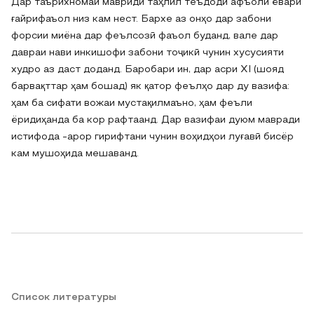
Дар таърихномаи мавриди таҳлил теъдоди афъоли ёвари
ғайрифаъол низ кам нест. Бархе аз онҳо дар забони
форсии миёна дар феълсозӣ фаъол буданд, вале дар
давраи нави инкишофи забони тоҷикӣ чунин хусусияти
худро аз даст доданд. Баробари ин, дар асри XI (шояд
барвақттар ҳам бошад) як қатор феълҳо дар ду вазифа:
ҳам ба сифати вожаи мустақилмаъно, ҳам феъли
ёридиҳанда ба кор рафтаанд. Дар вазифаи дуюм мавради
истифода ‐арор гирифтани чунин воҳидҳои луғавӣ бисёр
кам мушоҳида мешаванд.
Список литературы