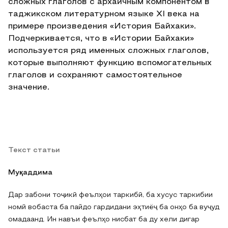
сложных глаголов с архаичным компонентом в
таджикском литературном языке XI века на
примере произведения «История Байхаки».
Подчеркивается, что в «Истории Байхаки»
используется ряд именных сложных глаголов,
которые выполняют функцию вспомогательных
глаголов и сохраняют самостоятельное
значение.
Текст статьи
Муқаддима
Дар забони тоҷикӣ феълҳои таркибӣ, ба хусус таркибии
номӣ вобаста ба пайдо гардидани эҳтиёҷ ба онҳо ба вуҷуд
омадаанд. Ин навъи феълҳо нисбат ба ду хели дигар