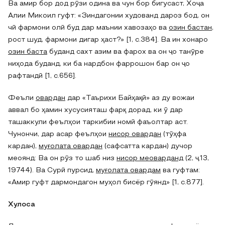
Ва амир бор дод рӯзи одина ва чун бор бигусаст, Хоҷа
Алии Микоил гуфт: «Зиндагонии худованд дароз бод, он
чӣ фармони олӣ буд дар маънии хавозаҳо ва
озин бастан
,
рост шуд, фармони дигар ҳаст?» [1, c.384]. Ва ин хонаро
озин баста
буданд сахт азим ва фарох ва он ҷо танӯре
ниҳода буданд, ки ба нардбон фаррошон бар он ҷо
рафтандӣ [1, c.656].
Феъли
овардан
дар «Таърихи Байҳақӣ» аз ду вожаи
аввал бо ҳамин хусусияташ фарқ дорад, ки ӯ дар
ташаккули феълҳои таркибии номӣ фаъолтар аст.
Чунончи, дар асар феълҳои
нисор овардан
(тӯҳфа
кардан),
муғолата овардан
(сафсатта кардан) дучор
меоянд: Ва он рӯз то шаб низ
нисор меоварданд
(2, ҷ.13,
19744). Ва Сурӣ пурсид,
муғолата овардам
ва гуфтам:
«Амир гуфт дармондагон муҳол бисёр гӯянд» [1, c.877].
Хулоса