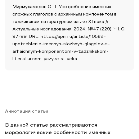
Мирмухамедов О. Т. Употребление именных
сложных глаголов с архаичным компонентом в
таджикском литературном языке XI века //
Актуальные исследования. 2024. №47 (229). Ч.I. С.
97-99. URL: https://apni.ru/article/10568-
upotreblenie-imennyh-slozhnyh-glagolov-s-
arhaichnym-komponentom-v-tadzhikskom-
literaturnom-yazyke-xi-veka
Аннотация статьи
В данной статье рассматриваются
морфологические особенности именных