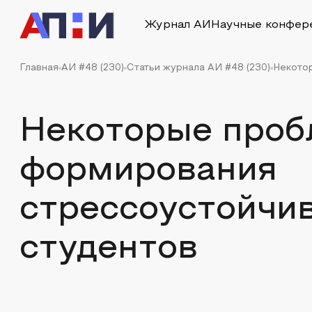
Журнал АИ
Научные конфер
Главная
АИ #48 (230)
Статьи журнала АИ #48 (230)
Некото
Некоторые про
формирования
стрессоустойчив
студентов