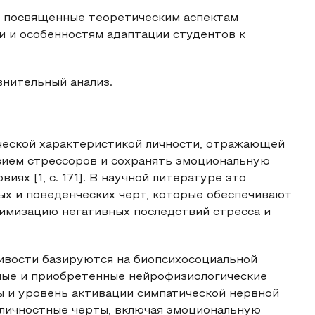
и, посвященные теоретическим аспектам
и и особенностям адаптации студентов к
внительный анализ.
ческой характеристикой личности, отражающей
вием стрессоров и сохранять эмоциональную
ях [1, с. 171]. В научной литературе это
ых и поведенческих черт, которые обеспечивают
имизацию негативных последствий стресса и
ивости базируются на биопсихосоциальной
ные и приобретенные нейрофизиологические
ы и уровень активации симпатической нервной
 личностные черты, включая эмоциональную