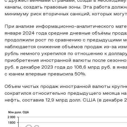
с дружественными странами, создать необходиму
каналы, создать правовые зоны. Эта работа должн
минимуму риск вторичных санкций, которых могут
При анализе информационно-аналитического матер
январе 2024 года средние дневные объёмы прод
продолжили рост по сравнению с предыдущими м
наблюдается снижение объёмов продаж из-за изм
рубль немного укрепился по отношению к доллар
приобретения иностранной валюты после сезонного
руб. в декабре 2023 года до 108,6 млрд руб. в ян
с юанем впервые превысила 50%.
Объем чистых продаж иностранной валюты крупней
сократился относительно предыдущего месяца на 1
нефть, составив 12,9 млрд долл. США (в декабре 2