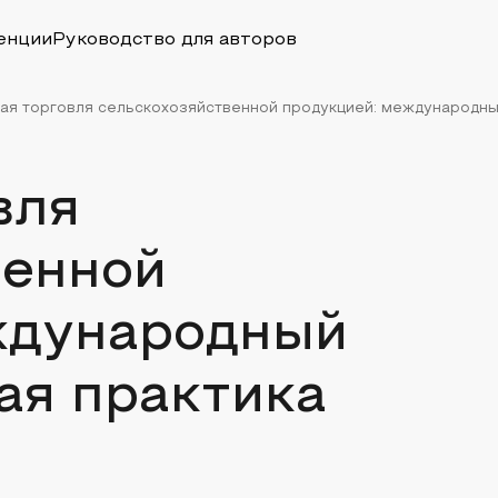
енции
Руководство для авторов
я торговля сельскохозяйственной продукцией: международный 
вля
венной
ждународный
ая практика