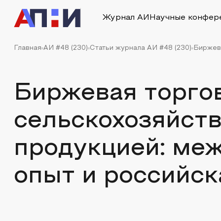
Журнал АИ
Научные конфер
Главная
АИ #48 (230)
Статьи журнала АИ #48 (230)
Биржева
Биржевая торго
сельскохозяйст
продукцией: ме
опыт и российск