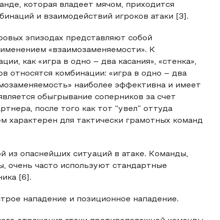
манде, которая владеет мячом, приходится
инаций и взаимодействий игроков атаки [3].
гровых эпизодах представляют собой
применением «взаимозаменяемости». К
ии, как «игра в одно – два касания», «стенка»,
в относятся комбинации: «игра в одно – два
аимозаменяемость» наиболее эффективна и имеет
является обыгрывание соперников за счет
ртнера, после того как тот “увел” оттуда
м характерен для тактически грамотных команд
 из опаснейших ситуаций в атаке. Команды,
, очень часто используют стандартные
ика [6].
строе нападение и позиционное нападение.