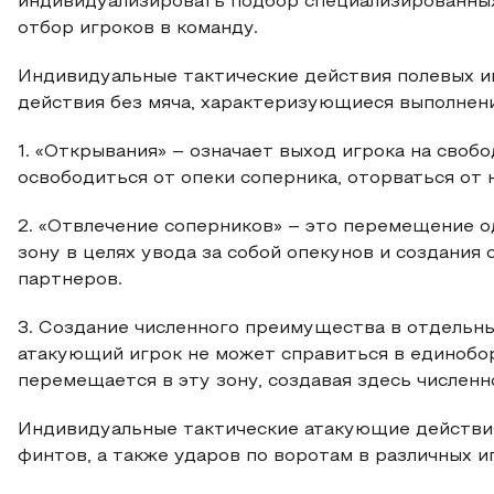
индивидуализировать подбор специализированных
отбор игроков в команду.
Индивидуальные тактические действия полевых и
действия без мяча, характеризующиеся выполнени
1. «Открывания» – означает выход игрока на св
освободиться от опеки соперника, оторваться от н
2. «Отвлечение соперников» – это перемещение о
зону в целях увода за собой опекунов и создания
партнеров.
3. Создание численного преимущества в отдельных 
атакующий игрок не может справиться в единобор
перемещается в эту зону, создавая здесь числен
Индивидуальные тактические атакующие действи
финтов, а также ударов по воротам в различных иг