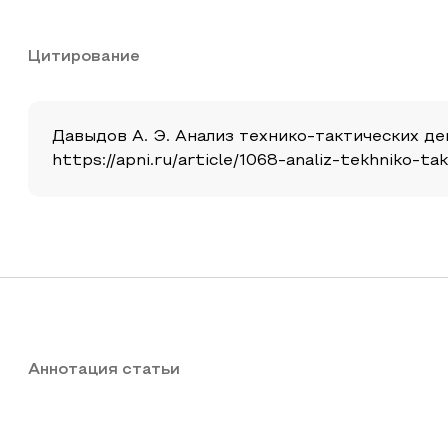
Цитирование
Давыдов А. Э. Анализ технико-тактических дей
https://apni.ru/article/1068-analiz-tekhniko-ta
Аннотация статьи