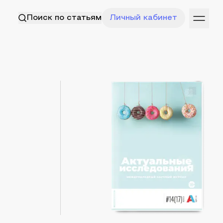
Поиск по статьям
Личный кабинет