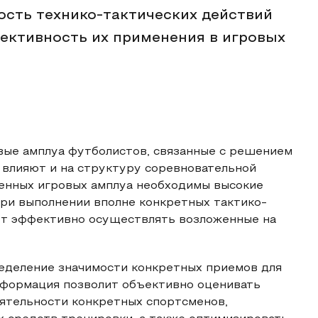
сть технико-тактических действий
фективность их применения в игровых
вые амплуа футболистов, связанные с решением
 влияют и на структуру соревновательной
енных игровых амплуа необходимы высокие
при выполнении вполне конкретных тактико-
яет эффективно осуществлять возложенные на
ределение значимости конкретных приемов для
информация позволит объективно оценивать
ятельности конкретных спортсменов,