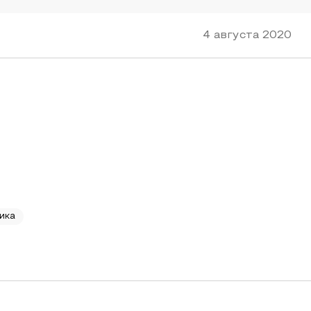
4 августа 2020
ика