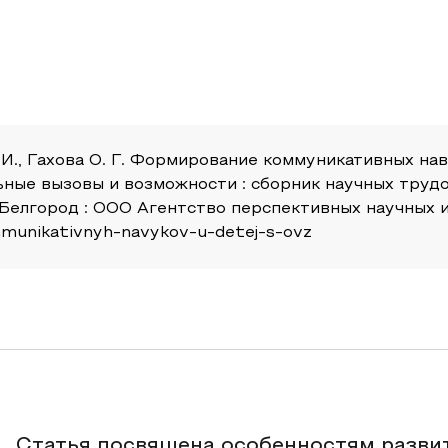
. И., Гахова О. Г. Формирование коммуникативных нав
ьные вызовы и возможности : сборник научных труд
Белгород : ООО Агентство перспективных научных ис
ommunikativnyh-navykov-u-detej-s-ovz
Статья посвящена особенностям разви