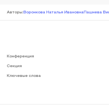
Автор
ы
:
Воронкова Наталья Ивановна
Пашнева Ви
Конференция
Секция
Ключевые слова