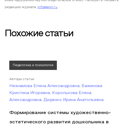
иные нарушения научно-издательской этики)? Напишите письмо в
редакцию журнала:
info@apni.ru
Похожие статьи
Педагогика и психология
Авторы статьи
Незнамова Елена Александровна, Бажинова
Кристина Игоревна, Королькова Елена
Александровна, Диденко Ирина Анатольевна
Формирование системы художественно-
эстетического развития дошкольника в