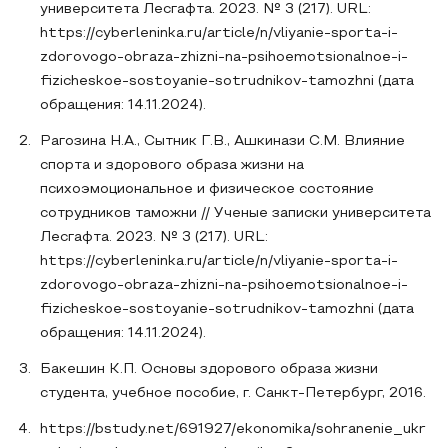
университета Лесгафта. 2023. № 3 (217). URL:
https://cyberleninka.ru/article/n/vliyanie-sporta-i-
zdorovogo-obraza-zhizni-na-psihoemotsionalnoe-i-
fizicheskoe-sostoyanie-sotrudnikov-tamozhni (дата
обращения: 14.11.2024).
Рагозина Н.А., Сытник Г.В., Ашкинази С.М. Влияние
спорта и здорового образа жизни на
психоэмоциональное и физическое состояние
сотрудников таможни // Ученые записки университета
Лесгафта. 2023. № 3 (217). URL:
https://cyberleninka.ru/article/n/vliyanie-sporta-i-
zdorovogo-obraza-zhizni-na-psihoemotsionalnoe-i-
fizicheskoe-sostoyanie-sotrudnikov-tamozhni (дата
обращения: 14.11.2024).
Бакешин К.П. Основы здорового образа жизни
студента, учебное пособие, г. Санкт-Петербург, 2016.
https://bstudy.net/691927/ekonomika/sohranenie_ukr