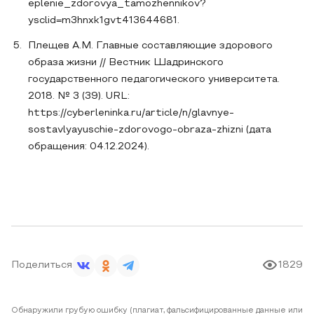
eplenie_zdorovya_tamozhennikov?
ysclid=m3hnxk1gvt413644681.
Плещев А.М. Главные составляющие здорового
образа жизни // Вестник Шадринского
государственного педагогического университета.
2018. № 3 (39). URL:
https://cyberleninka.ru/article/n/glavnye-
sostavlyayuschie-zdorovogo-obraza-zhizni (дата
обращения: 04.12.2024).
Поделиться
1829
Обнаружили грубую ошибку (плагиат, фальсифицированные данные или