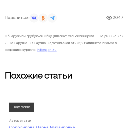
Поделиться
2047
Обнаружили грубую ошибку (плагиат, фальсифицированные данные или
иные нарушения научно-издательской этики)? Напишите письмо в
редакцию журнала:
info@apni.ru
Похожие статьи
Педагогика
Автор статьи
Солодилова Дарья Михайловна