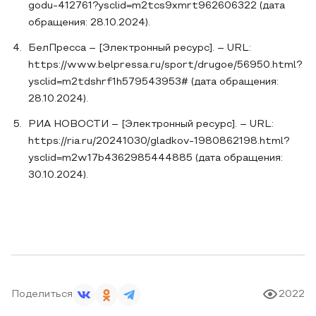
godu-412761?ysclid=m2tcs9xmrt962606322 (дата
обращения: 28.10.2024).
БелПресса – [Электронный ресурс]. – URL:
https://www.belpressa.ru/sport/drugoe/56950.html?
ysclid=m2tdshrf1h579543953# (дата обращения:
28.10.2024).
РИА НОВОСТИ – [Электронный ресурс]. – URL:
https://ria.ru/20241030/gladkov-1980862198.html?
ysclid=m2w17b4362985444885 (дата обращения:
30.10.2024).
Поделиться
2022