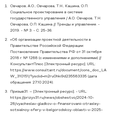
Овчаров, А.О., Овчарова, Т.Н., Кашина, О.П.
Социальное проектирование в системе
государственного управления / А.О. Овчаров, Т.Н.
Овчарова, О.П. Кашина // Тренды и управление. -
2019. - № 3. - С. 25-36.
«Об организации проектной деятельности в
Правительстве Российской Федерации:
Постановление Правительства РФ от 31 октября
2018 г. № 1288 (с изменениями и дополнениями) //
КонсультантПлюс [Электронный ресурс]. URL:
https://www.consultant.ru/document/cons_doc_LA
W_310151/?ysclid=m2ru0hki9d235583335 (дата
обращения: 27.10.2024).
Призыв31. – [Электронный ресурс]. - URL:
https://prizyv31.ru/news/obshestvo/2024-10-
28/vyacheslav-gladkov-o-finansirovanii-otrasley-
sotsialnoy-sfery-v-belgorodskoy-oblasti-v-2025-