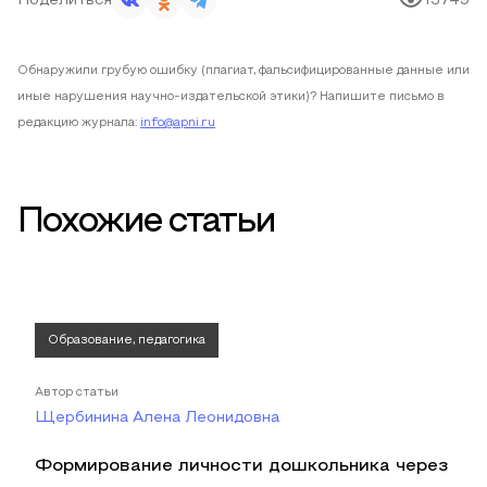
Поделиться
13745
Обнаружили грубую ошибку (плагиат, фальсифицированные данные или
иные нарушения научно-издательской этики)? Напишите письмо в
редакцию журнала:
info@apni.ru
Похожие статьи
Образование, педагогика
Автор статьи
Щербинина Алена Леонидовна
Формирование личности дошкольника через