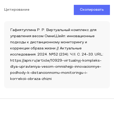
Цитирование
Скопировать
Гафиятуллина Р. Р. Виртуальный комплекс для
управления весом ОмниШейп: инновационные
подходы к дистанционному мониторингу и
коррекции образа жизни // Актуальные
исследования. 2024. №52 (234). Ч.II. С. 24-33. URL:
https://apni.ru/article/10929-virtualnyj-kompleks-
dlya-upravleniya-vesom-omnishejp-innovacionnye-
podhody-k-distancionnomu-monitoringu-i-
korrekcii-obraza-zhizni