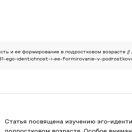
ость и ее формирование в подростковом возрасте // 
e/10931-ego-identichnost-i-ee-formirovanie-v-podrostk
Статья посвящена изучению эго-идент
подростковом возрасте. Особое вниман