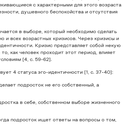
лкивающиеся с характерными для этого возраста
езности, душевного беспокойства и отсутствия
ючается в выборе, который необходимо сделать
но и всех возрастных кризисов. Через кризисы и
идентичности. Кризис представляет собой некую
 то, как человек проходит этот период, влияет
ловиям [4, с. 59-62].
ует 4 статуса эго-идентичности [1, с. 37-40]:
елает подросток не его собственный, а
дростка в себе, собственном выборе жизненного
огда подросток ищет ответы на вопросы о том,