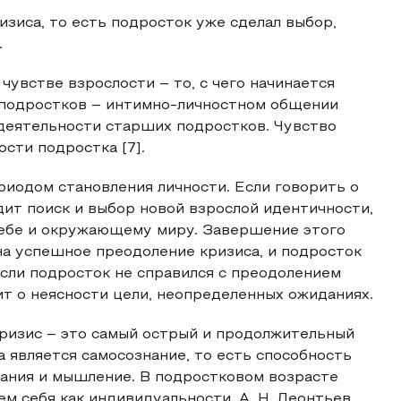
изиса, то есть подросток уже сделал выбор,
.
чувстве взрослости – то, с чего начинается
 подростков – интимно-личностном общении
деятельности старших подростков. Чувство
сти подростка [7].
иодом становления личности. Если говорить о
дит поиск и выбор новой взрослой идентичности,
 себе и окружающему миру. Завершение этого
на успешное преодоление кризиса, и подросток
сли подросток не справился с преодолением
рит о неясности цели, неопределенных ожиданиях.
 кризис – это самый острый и продолжительный
 является самосознание, то есть способность
вания и мышление. В подростковом возрасте
м себя как индивидуальности. А. Н. Леонтьев