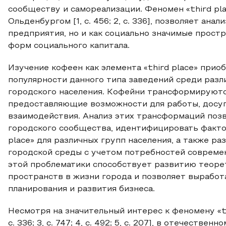
сообществу и самореализации. Феномен «third pl
Ольденбургом [1, с. 456; 2, с. 336], позволяет ан
предприятия, но и как социально значимые прос
форм социального капитала.
Изучение кофеен как элемента «third place» при
популярности данного типа заведений среди раз
городского населения. Кофейни трансформируютс
предоставляющие возможности для работы, досуг
взаимодействия. Анализ этих трансформаций поз
городского сообщества, идентифицировать факто
place» для различных групп населения, а также р
городской среды с учетом потребностей совреме
этой проблематики способствует развитию теоре
пространств в жизни города и позволяет выработ
планирования и развития бизнеса.
Несмотря на значительный интерес к феномену «thi
с. 336; 3, с. 747; 4, с. 492; 5, с. 207], в отечеств