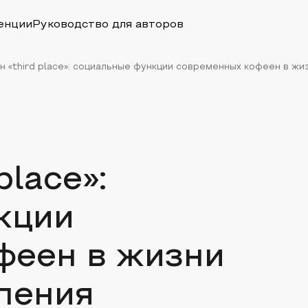
енции
Руководство для авторов
 «third place»: социальные функции современных кофеен в жизн
lace»:
кции
феен в жизни
ления