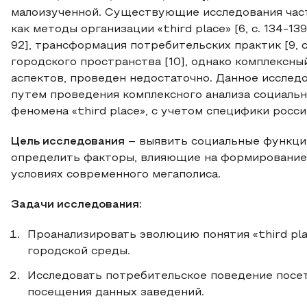
малоизученной. Существующие исследования част
как методы организации «third place» [6, с. 134-139
92], трансформация потребительских практик [9, 
городского пространства [10], однако комплексн
аспектов, проведен недостаточно. Данное исслед
путем проведения комплексного анализа социаль
феномена «third place», с учетом специфики росс
Цель исследования
– выявить социальные функции
определить факторы, влияющие на формирование 
условиях современного мегаполиса.
Задачи исследования:
Проанализировать эволюцию понятия «third pla
городской среды.
Исследовать потребительское поведение посе
посещения данных заведений.