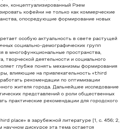
ace», концептуализированный Рэем
ализировать кофейни не только как коммерческие
транства, опосредующие формирование новых
обретает особую актуальность в свете растущей
личных социально-демографических групп
я в многофункциональные пространства,
а, творческой деятельности и социального
воляет глубже понять механизмы формирования
ры, влияющие на привлекательность «third
азработать рекомендации по оптимизации
нного жителя города. Дальнейшее исследование
тических представлений о роли общественных
ать практические рекомендации для городского
rd place» в зарубежной литературе [1, с. 456; 2,
енном научном дискурсе эта тема остается