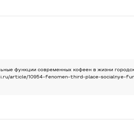
альные функции современных кофеен в жизни городск
apni.ru/article/10954-fenomen-third-place-socialnye-f