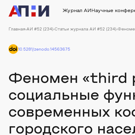
Журнал АИ
Научные конфер
Главная
АИ #52 (234)
Статьи журнала АИ #52 (234)
Феномен
10.5281/zenodo.14563675
Феномен «third p
социальные фун
современных ко
городского насе